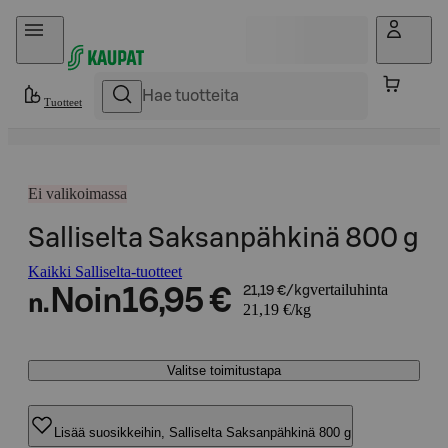
Hyppää sisältöön
Tuotteet
Ei valikoimassa
Salliselta Saksanpähkinä 800 g
Kaikki Salliselta-tuotteet
vertailuhinta
Noin
16,95 €
21,19 €/kg
n.
21,19 €/kg
Valitse toimitustapa
Lisää suosikkeihin, Salliselta Saksanpähkinä 800 g