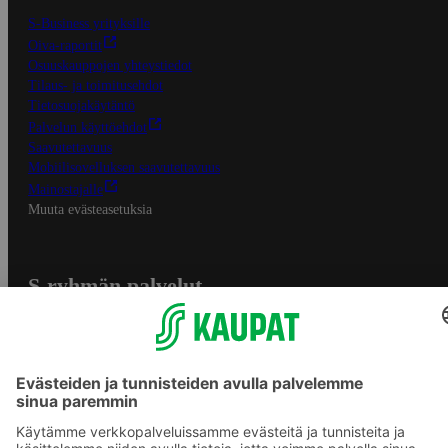
S-Business yrityksille
Oiva-raportit
Osuuskauppojen yhteystiedot
Tilaus- ja toimitusehdot
Tietosuojakäytäntö
Palvelun käyttöehdot
Saavutettavuus
Mobiilisovelluksen saavutettavuus
Mainostajalle
Muuta evästeasetuksia
S-ryhmän palvelut
S-ryhmä
Asiakasomistajuus
Yhteishyvä Ruoka -sovellus
S-ostoslista -sovellus
Prisma.fi