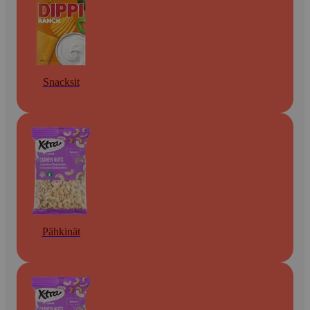
Snacksit
Pähkinät