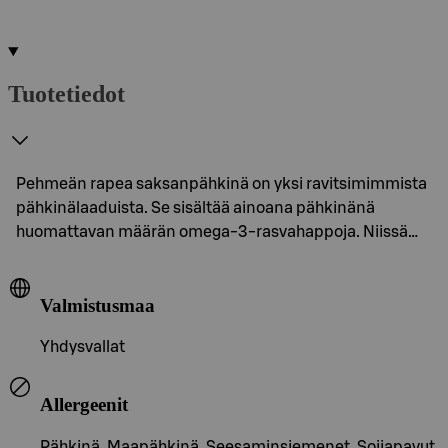
Tuotetiedot
Pehmeän rapea saksanpähkinä on yksi ravitsimimmista
pähkinälaaduista. Se sisältää ainoana pähkinänä
huomattavan määrän omega-3-rasvahappoja. Niissä…
Valmistusmaa
Yhdysvallat
Allergeenit
Pähkinä, Maapähkinä, Seesaminsiemenet, Soijapavut,