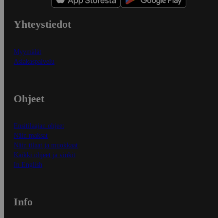
Yhteystiedot
Myymälät
Asiakaspalvelu
Ohjeet
Ensitilaajan ohjeet
Näin maksat
Näin tilaat ja muokkaat
Kaikki ohjeet ja vinkit
In English
Info