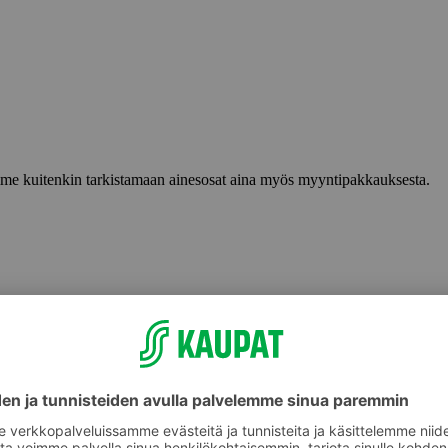
lemme kuitenkin tarkistamaan ainesosat aina myös myyntipakkauksesta.