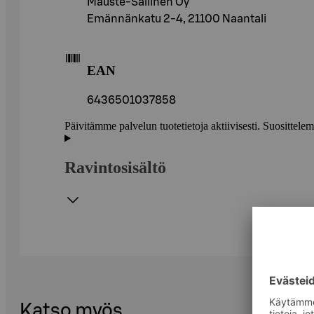
Mauste-Sallinen Oy
Emännänkatu 2-4, 21100 Naantali
EAN
6436501037858
Päivitämme palvelun tuotetietoja aktiivisesti. Suositte
Ravintosisältö
Katso myös