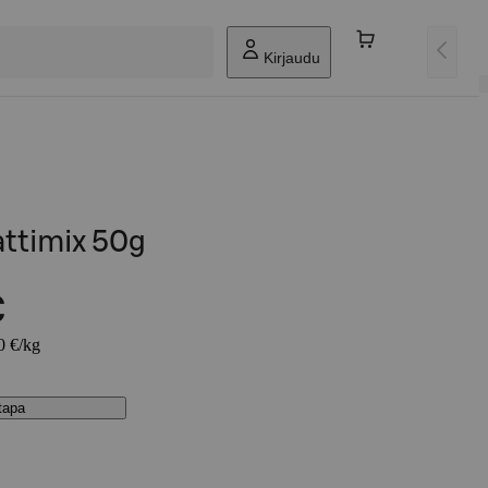
Kirjaudu
attimix 50g
€
0 €/kg
stapa