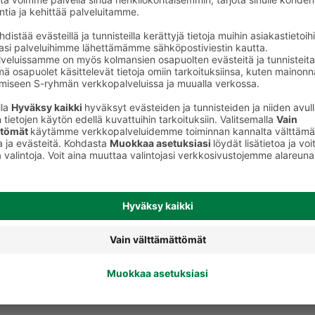
keet
Siemenet