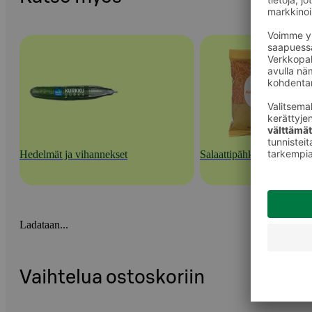
Hedelmät ja vihannekset
Salaattipähkinät ja -lisuk
Ladataan...
Vaihtelua ostoskoriin