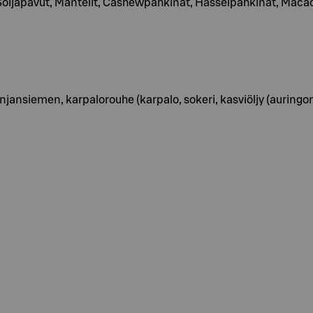
oijapavut, Mantelit, Cashewpähkinät, Hasselpähkinät, Maca
ansiemen, karpalorouhe (karpalo, sokeri, kasviöljy (auringo