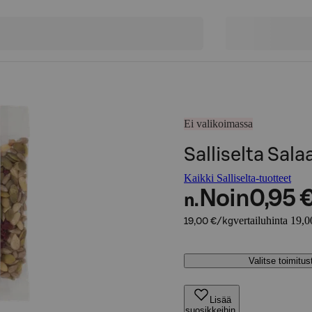
Ei valikoimassa
Salliselta Sala
Kaikki Salliselta-tuotteet
Noin
0,95 
n.
vertailuhinta 19,0
19,00 €/kg
Valitse toimitu
Lisää
suosikkeihin,