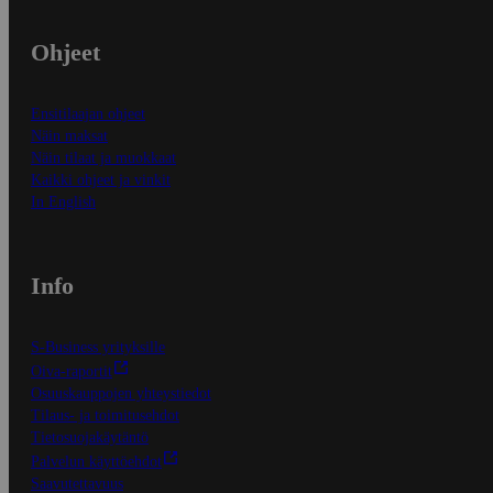
Ohjeet
Ensitilaajan ohjeet
Näin maksat
Näin tilaat ja muokkaat
Kaikki ohjeet ja vinkit
In English
Info
S-Business yrityksille
Oiva-raportit
Osuuskauppojen yhteystiedot
Tilaus- ja toimitusehdot
Tietosuojakäytäntö
Palvelun käyttöehdot
Saavutettavuus