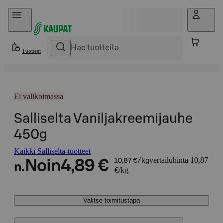
Hyppää sisältöön
Tuotteet
Ei valikoimassa
Salliselta Vaniljakreemijauhe
450g
Kaikki Salliselta-tuotteet
vertailuhinta 10,87
Noin
4,89 €
10,87 €/kg
n.
€/kg
Valitse toimitustapa