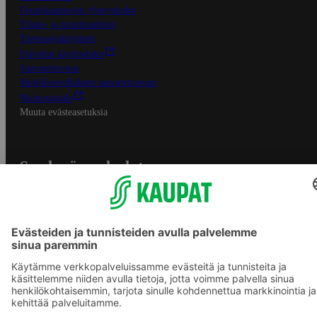
Osuuskauppojen yhteystiedot
Tilaus- ja toimitusehdot
Tietosuojakäytäntö
Palvelun käyttöehdot
Saavutettavuus
Mobiilisovelluksen saavutettavuus
Mainostajalle
Muuta evästeasetuksia
S-ryhmän palvelut
S-ryhmä
Asiakasomistajuus
Yhteishyvä Ruoka -sovellus
S-ostoslista -sovellus
Prisma.fi
Sokos.fi
S-Pankki
Yhteishyvä