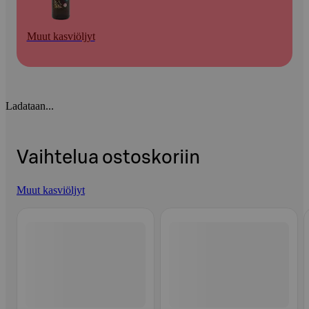
Muut kasviöljyt
Ladataan...
Vaihtelua ostoskoriin
Muut kasviöljyt
Ohita listaus