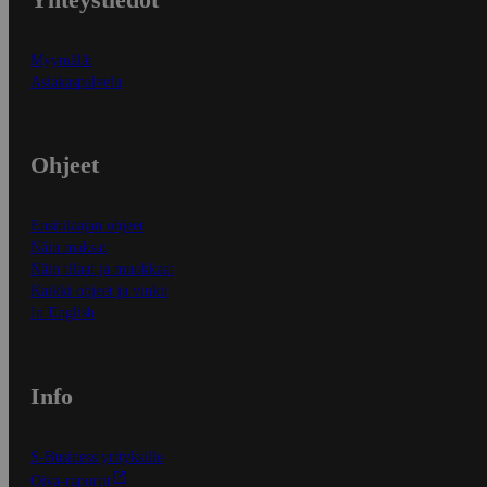
Myymälät
Asiakaspalvelu
Ohjeet
Ensitilaajan ohjeet
Näin maksat
Näin tilaat ja muokkaat
Kaikki ohjeet ja vinkit
In English
Info
S-Business yrityksille
Oiva-raportit