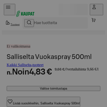
Hyppää sisältöön
Tuotteet
Ei valikoimassa
Salliselta Vuokaspray 500ml
Kaikki Salliselta-tuotteet
vertailuhinta 9,66 €/l
Noin
4,83 €
9,66 €/l
n.
Valitse toimitustapa
Lisää suosikkeihin, Salliselta Vuokaspray 500ml