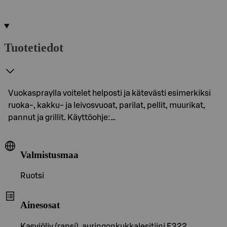
Tuotetiedot
Vuokaspraylla voitelet helposti ja kätevästi esimerkiksi
ruoka-, kakku- ja leivosvuoat, parilat, pellit, muurikat,
pannut ja grillit. Käyttöohje:…
Valmistusmaa
Ruotsi
Ainesosat
Kasviöljy (rapsi), auringonkukkalesitiini E322