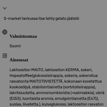
S-market herkussa itse tehty gelato jäätelö
Valmistusmaa
Suomi
Ainesosat
Laktoositon MAITO, laktoositon KERMA, sokeri,
Hopeatoffee(glukoosisiirappia, sokeria, sokeroitua
rasvatonta MAITOTIIVISTETTÄ, kokonaan kovetettua
kookosöljyä, stabilointiainetta (sorbitolisiirappia),
lakritsiuutetta, ammoniumkloridia (=salmiakkia), väriä
(E153), luontaista aromia, emulgointiainetta (E471),
suolaa, liivatetta.), kuivaglukoosi, laktoositon rasvaton