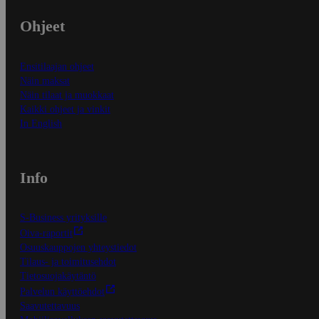
Ohjeet
Ensitilaajan ohjeet
Näin maksat
Näin tilaat ja muokkaat
Kaikki ohjeet ja vinkit
In English
Info
S-Business yrityksille
Oiva-raportit
Osuuskauppojen yhteystiedot
Tilaus- ja toimitusehdot
Tietosuojakäytäntö
Palvelun käyttöehdot
Saavutettavuus