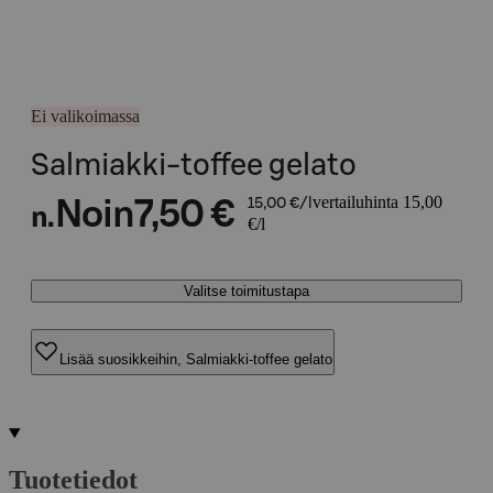
Ei valikoimassa
Salmiakki-toffee gelato
vertailuhinta 15,00
Noin
7,50 €
15,00 €/l
n.
€/l
Valitse toimitustapa
Lisää suosikkeihin, Salmiakki-toffee gelato
Tuotetiedot