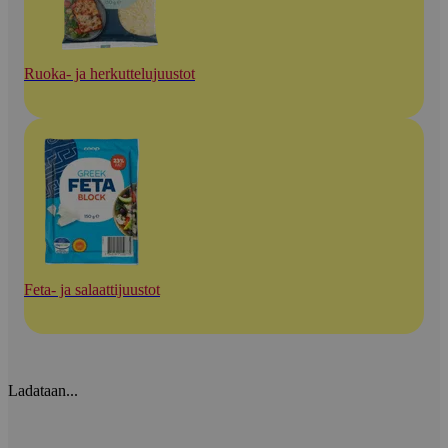
Ruoka- ja herkuttelujuustot
Feta- ja salaattijuustot
Ladataan...