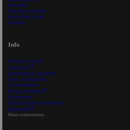
Näin maksat
Näin tilaat ja muokkaat
Kaikki ohjeet ja vinkit
In English
Info
S-Business yrityksille
Oiva-raportit
Osuuskauppojen yhteystiedot
Tilaus- ja toimitusehdot
Tietosuojakäytäntö
Palvelun käyttöehdot
Saavutettavuus
Mobiilisovelluksen saavutettavuus
Mainostajalle
Muuta evästeasetuksia