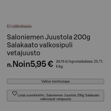
Ei valikoimassa
Saloniemen Juustola 200g
Salakaato valkosipuli
vetajuusto
vertailuhinta 29,75
Noin
5,95 €
29,75 €/kg
n.
€/kg
Valitse toimitustapa
Lisää suosikkeihin, Saloniemen Juustola 200g Salakaato
valkosipuli vetajuusto