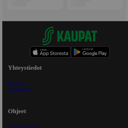
Yhteystiedot
Myymälät
Asiakaspalvelu
Ohjeet
Ensitilaajan ohjeet