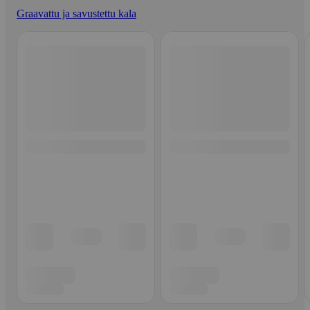
Graavattu ja savustettu kala
Ohita listaus