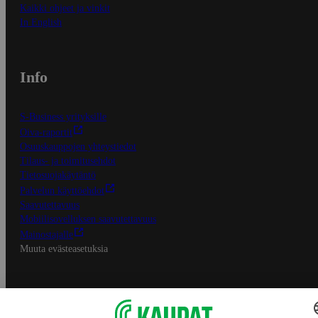
Kaikki ohjeet ja vinkit
In English
Info
S-Business yrityksille
Oiva-raportit
Osuuskauppojen yhteystiedot
Tilaus- ja toimitusehdot
Tietosuojakäytäntö
Palvelun käyttöehdot
Saavutettavuus
Mobiilisovelluksen saavutettavuus
Mainostajalle
Muuta evästeasetuksia
S-ryhmän palvelut