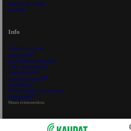
Kaikki ohjeet ja vinkit
In English
Info
S-Business yrityksille
Oiva-raportit
Osuuskauppojen yhteystiedot
Tilaus- ja toimitusehdot
Tietosuojakäytäntö
Palvelun käyttöehdot
Saavutettavuus
Mobiilisovelluksen saavutettavuus
Mainostajalle
Muuta evästeasetuksia
S-ryhmän palvelut