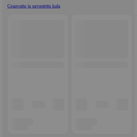
Graavattu ja savustettu kala
Ohita listaus