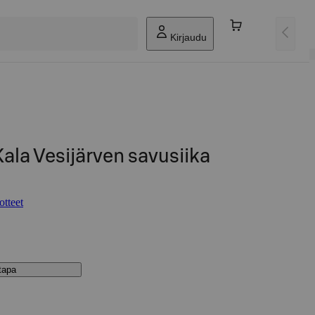
Kirjaudu
ala Vesijärven savusiika
otteet
stapa