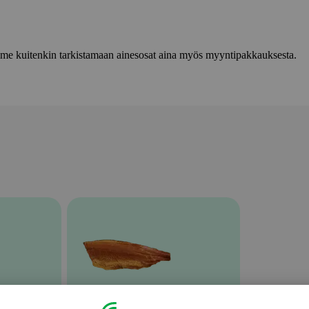
lemme kuitenkin tarkistamaan ainesosat aina myös myyntipakkauksesta.