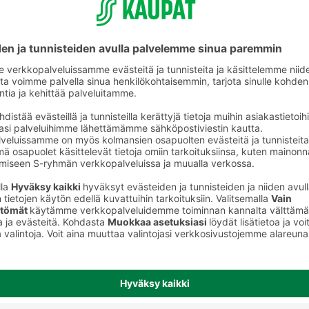
Graavattu ja savustettu kala