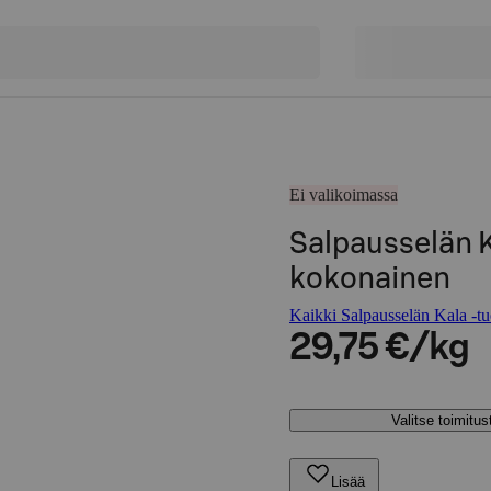
Ei valikoimassa
Salpausselän K
kokonainen
Kaikki Salpausselän Kala -tu
29,75 €/kg
Valitse toimitu
Lisää