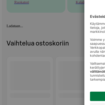
Ruokatori
Kalatiski
Ladataan...
Vaihtelua ostoskoriin
Ohita listaus