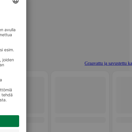
Graavattu ja savustettu ka