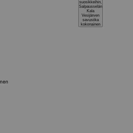
suosikkeihin,
Salpausselän
Kala
Vesijärven
savusiika
kokonainen
inen