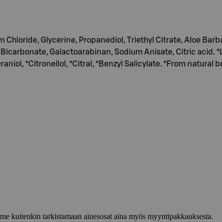
hloride, Glycerine, Propanediol, Triethyl Citrate, Aloe Barb
icarbonate, Galactoarabinan, Sodium Anisate, Citric acid. *
iol, *Citronellol, *Citral, *Benzyl Salicylate. *From natural b
lemme kuitenkin tarkistamaan ainesosat aina myös myyntipakkauksesta.