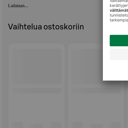
Ladataan...
Vaihtelua ostoskoriin
Ohita listaus