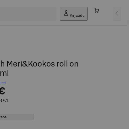
Kirjaudu
rth Meri&Kookos roll on
5ml
teet
 €
3 €/l
stapa