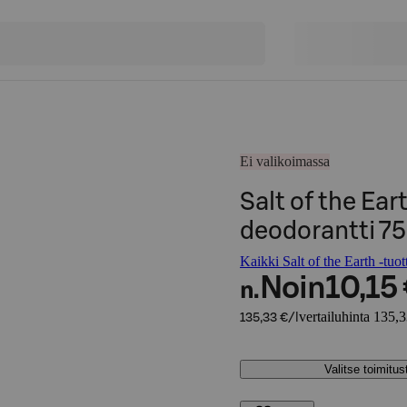
Ei valikoimassa
Salt of the Ea
deodorantti 7
Kaikki Salt of the Earth -tuot
Noin
10,15
n.
vertailuhinta 135,3
135,33 €/l
Valitse toimitu