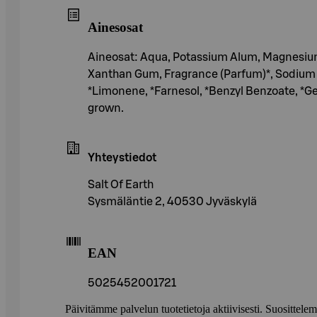
Ainesosat
Aineosat: Aqua, Potassium Alum, Magnesium C
Xanthan Gum, Fragrance (Parfum)*, Sodium B
*Limonene, *Farnesol, *Benzyl Benzoate, *Geran
grown.
Yhteystiedot
Salt Of Earth
Sysmäläntie 2, 40530 Jyväskylä
EAN
5025452001721
Päivitämme palvelun tuotetietoja aktiivisesti. Suositte