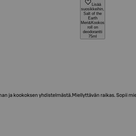
Lisää
suosikkeihin,
Salt of the
Earth
Meri&Kookos
roll on
deodorantti
75ml
 ja kookoksen yhdistelmästä.Miellyttävän raikas. Sopii miehill