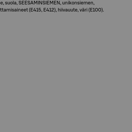
tipyree, suola, SEESAMINSIEMEN, unikonsiemen,
amisaineet (E415, E412), hiivauute, väri (E100).