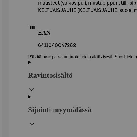
mausteet (valkosipuli, mustapippuri, tilli, 
KELTUAISJAUHE (KELTUAISJAUHE, suola, maltod
EAN
6411040047353
Päivitämme palvelun tuotetietoja aktiivisesti. Suositte
Ravintosisältö
Sijainti myymälässä