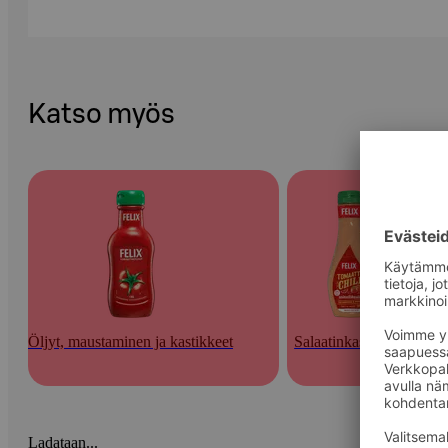
Katso myös
Öljyt, maustaminen ja kastikkeet
Salaatinkastikkeet
Ladataan...