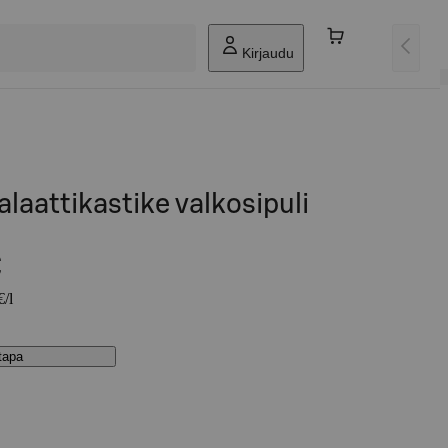
Kirjaudu
alaattikastike valkosipuli
€
€/l
stapa