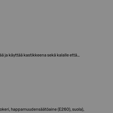
ä ja käyttää kastikkeena sekä kalalle että…
, sokeri, happamuudensäätöaine (E260), suola),