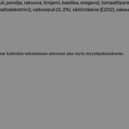
sipuli, persilja, rakuuna, timjami, basilika, oregano), tomaat
ekstriini), valkosipuli (0, 2%). säilöntäaine (E202), sakeutt
lemme kuitenkin tarkistamaan ainesosat aina myös myyntipakkauksesta.