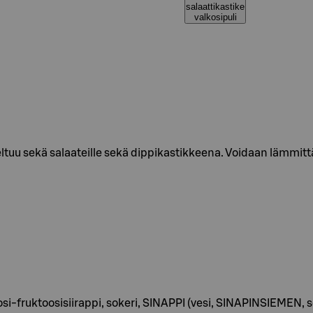
salaattikastike
valkosipuli
tuu sekä salaateille sekä dippikastikkeena. Voidaan lämmittä
ukoosi-fruktoosisiirappi, sokeri, SINAPPI (vesi, SINAPINSIEMEN