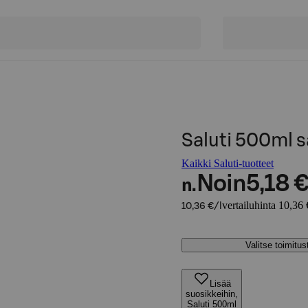
Saluti 500ml s
Kaikki Saluti-tuotteet
Noin
5,18 
n.
vertailuhinta 10,36 
10,36 €/l
Valitse toimitu
Lisää
suosikkeihin,
Saluti 500ml