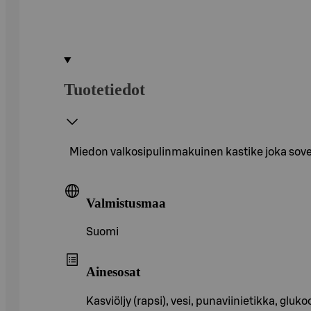
Tuotetiedot
Miedon valkosipulinmakuinen kastike joka sovel
Valmistusmaa
Suomi
Ainesosat
Kasviöljy (rapsi), vesi, punaviinietikka, gl