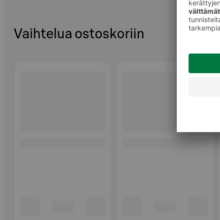
Vaihtelua ostoskoriin
Ohita listaus