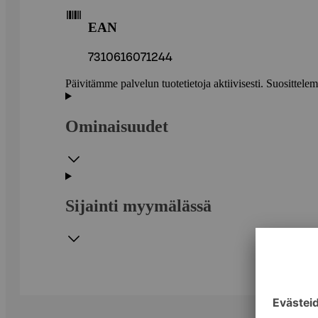
EAN
7310616071244
Päivitämme palvelun tuotetietoja aktiivisesti. Suositte
Ominaisuudet
Sijainti myymälässä