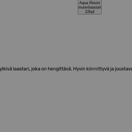
Aqua Resist
muovilaastari
22kpl
lkivä laastari, joka on hengittävä. Hyvin kiinnittyvä ja joustav