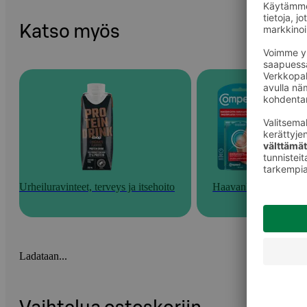
Katso myös
Urheiluravinteet, terveys ja itsehoito
Haavanhoito
Ladataan...