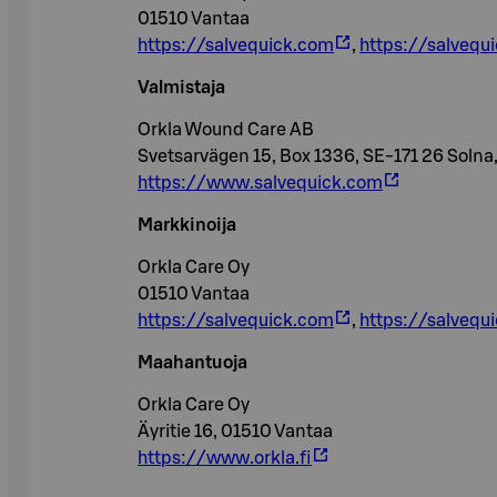
01510 Vantaa
https://salvequick.com
,
https://salvequi
Valmistaja
Orkla Wound Care AB
Svetsarvägen 15, Box 1336, SE-171 26 Soln
https://www.salvequick.com
Markkinoija
Orkla Care Oy
01510 Vantaa
https://salvequick.com
,
https://salvequi
Maahantuoja
Orkla Care Oy
Äyritie 16, 01510 Vantaa
https://www.orkla.fi