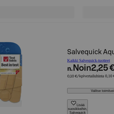
Salvequick Aqu
Kaikki Salvequick-tuotteet
Noin
2,25 
n.
vertailuhinta 0,10 
0,10 €/kpl
Valitse toimitu
Lisää
suosikkeihin,
Salvequick