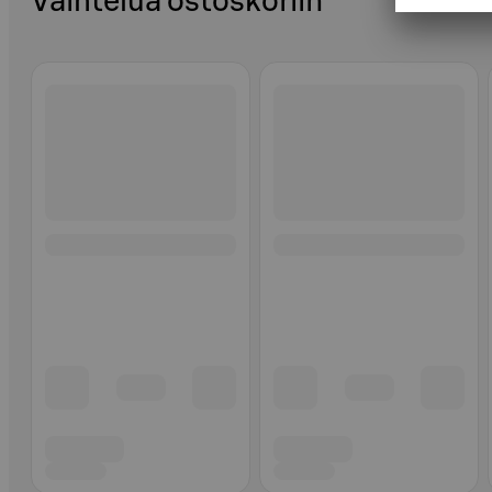
Vaihtelua ostoskoriin
Ohita listaus