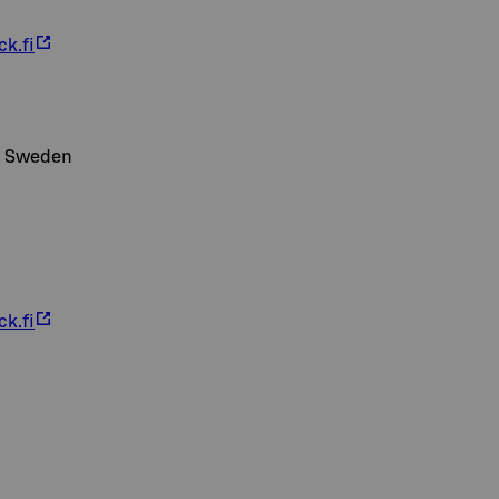
ck.fi
a, Sweden
ck.fi