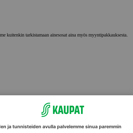
lemme kuitenkin tarkistamaan ainesosat aina myös myyntipakkauksesta.