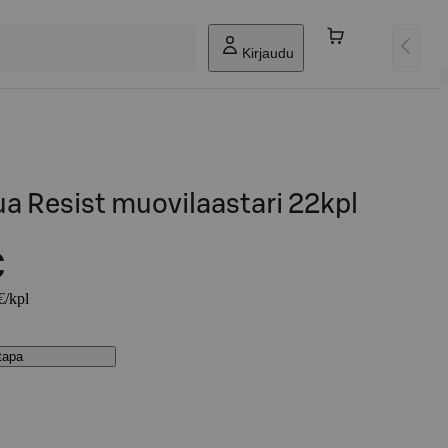
Kirjaudu
a Resist muovilaastari 22kpl
€
€/kpl
stapa