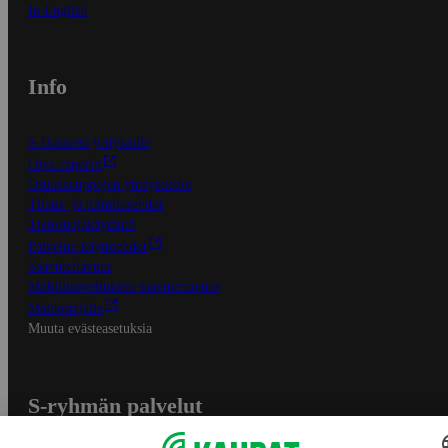
In English
Info
S-Business yrityksille
Oiva-raportit
Osuuskauppojen yhteystiedot
Tilaus- ja toimitusehdot
Tietosuojakäytäntö
Palvelun käyttöehdot
Saavutettavuus
Mobiilisovelluksen saavutettavuus
Mainostajalle
Muuta evästeasetuksia
S-ryhmän palvelut