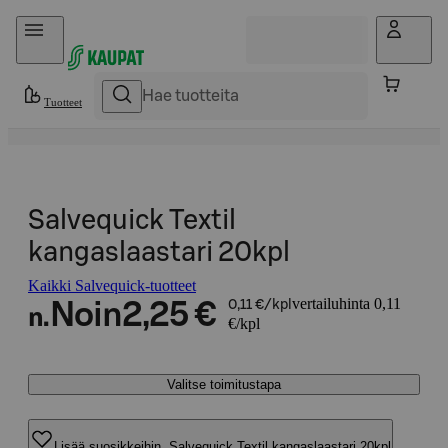
Hyppää sisältöön
Tuotteet
Salvequick Textil
kangaslaastari 20kpl
Kaikki Salvequick-tuotteet
vertailuhinta 0,11
Noin
2,25 €
0,11 €/kpl
n.
€/kpl
Valitse toimitustapa
Lisää suosikkeihin, Salvequick Textil kangaslaastari 20kpl