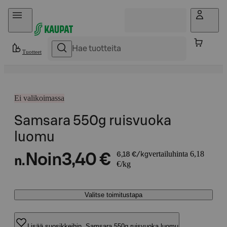
Hyppää sisältöön
Tuotteet
Ei valikoimassa
Samsara 550g ruisvuoka
luomu
vertailuhinta 6,18
Noin
3,40 €
6,18 €/kg
n.
€/kg
Valitse toimitustapa
Lisää suosikkeihin, Samsara 550g ruisvuoka luomu