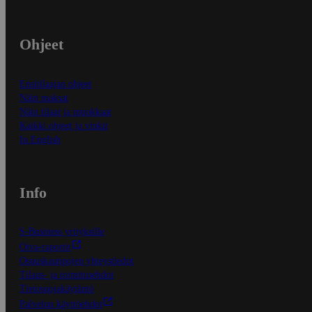
Ohjeet
Ensitilaajan ohjeet
Näin maksat
Näin tilaat ja muokkaat
Kaikki ohjeet ja vinkit
In English
Info
S-Business yrityksille
Oiva-raportit
Osuuskauppojen yhteystiedot
Tilaus- ja toimitusehdot
Tietosuojakäytäntö
Palvelun käyttöehdot