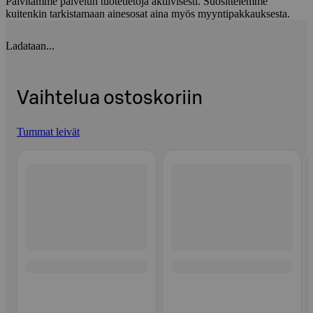
Päivitämme palvelun tuotetietoja aktiivisesti. Suosittelemme
kuitenkin tarkistamaan ainesosat aina myös myyntipakkauksesta.
Ladataan...
Vaihtelua ostoskoriin
Tummat leivät
Ohita listaus