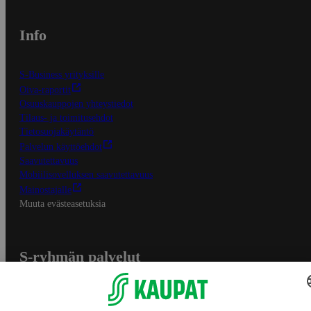
Info
S-Business yrityksille
Oiva-raportit
Osuuskauppojen yhteystiedot
Tilaus- ja toimitusehdot
Tietosuojakäytäntö
Palvelun käyttöehdot
Saavutettavuus
Mobiilisovelluksen saavutettavuus
Mainostajalle
Muuta evästeasetuksia
S-ryhmän palvelut
S-ryhmä