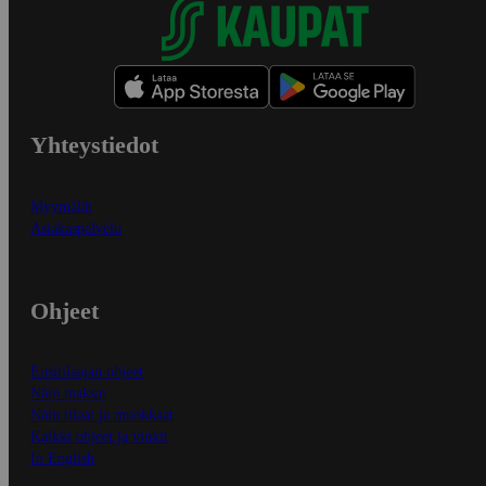
Yhteystiedot
Myymälät
Asiakaspalvelu
Ohjeet
Ensitilaajan ohjeet
Näin maksat
Näin tilaat ja muokkaat
Kaikki ohjeet ja vinkit
In English