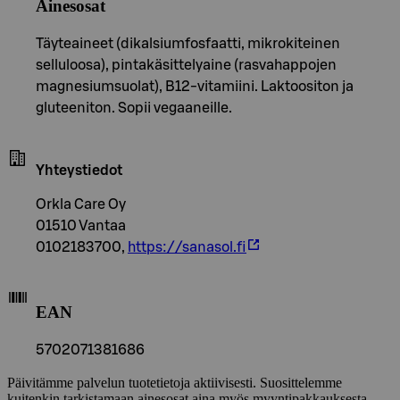
Ainesosat
Täyteaineet (dikalsiumfosfaatti, mikrokiteinen
selluloosa), pintakäsittelyaine (rasvahappojen
magnesiumsuolat), B12-vitamiini. Laktoositon ja
gluteeniton. Sopii vegaaneille.
Yhteystiedot
Orkla Care Oy
01510 Vantaa
0102183700,
https://sanasol.fi
EAN
5702071381686
Päivitämme palvelun tuotetietoja aktiivisesti. Suosittelemme
kuitenkin tarkistamaan ainesosat aina myös myyntipakkauksesta.