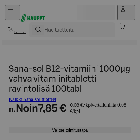
Hyppää sisältöön
Tuotteet
Sana-sol B12-vitamiini 1000µg
vahva vitamiinitabletti
ravintolisä 100tabl
Kaikki Sana-sol-tuotteet
vertailuhinta 0,08
Noin
7,85 €
0,08 €/kpl
n.
€/kpl
Valitse toimitustapa