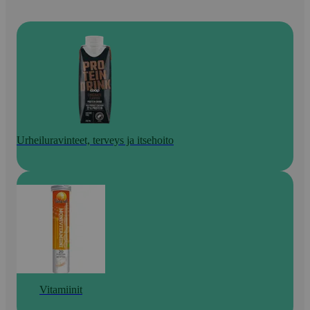
Urheiluravinteet, terveys ja itsehoito
Vitamiinit