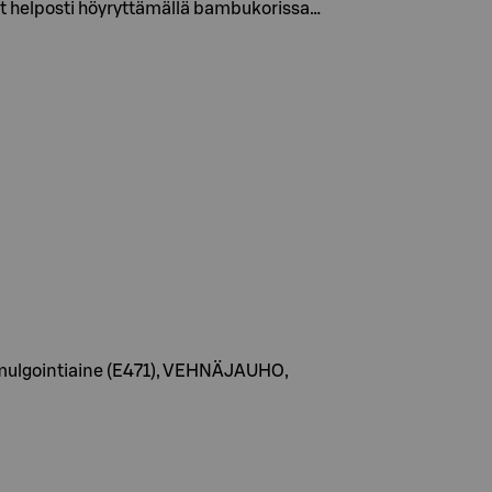
tat helposti höyryttämällä bambukorissa…
 emulgointiaine (E471), VEHNÄJAUHO,