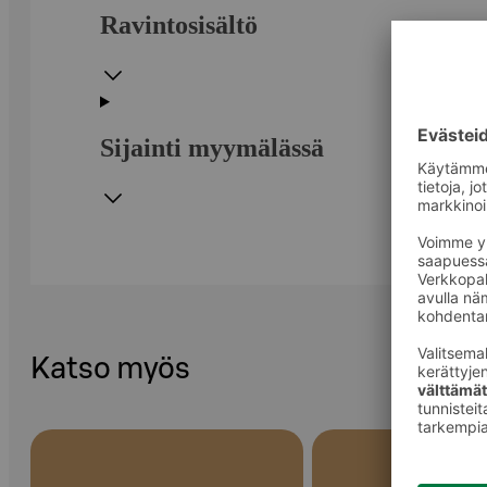
Ravintosisältö
Sijainti myymälässä
Katso myös