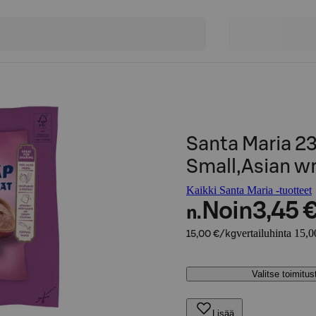
Santa Maria 23
Small,Asian wr
Kaikki Santa Maria -tuotteet
Noin
3,45 
n.
vertailuhinta 15,0
15,00 €/kg
Valitse toimitu
Lisää