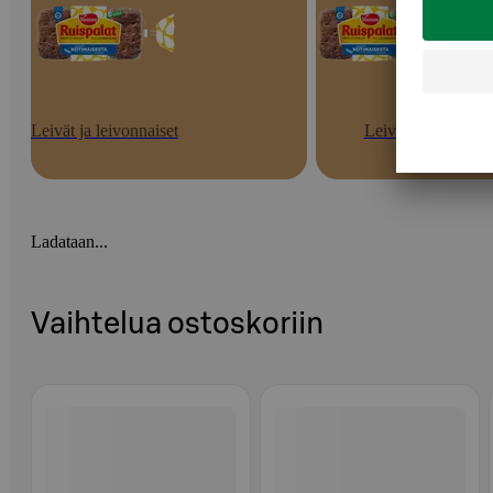
Leivät ja leivonnaiset
Leivät
Ladataan...
Vaihtelua ostoskoriin
Ohita listaus