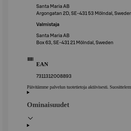
Santa Maria AB
Argongatan 2D, SE-431 53 Mölndal, Swede
Valmistaja
Santa Maria AB
Box 63, SE-431 21 Mölndal, Sweden
EAN
7311312008893
Päivitämme palvelun tuotetietoja aktiivisesti. Suositte
Ominaisuudet