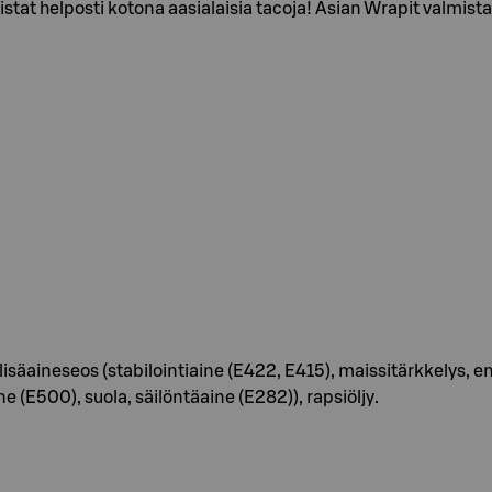
stat helposti kotona aasialaisia tacoja! Asian Wrapit valmis
lisäaineseos (stabilointiaine (E422, E415), maissitärkkelys,
E500), suola, säilöntäaine (E282)), rapsiöljy.