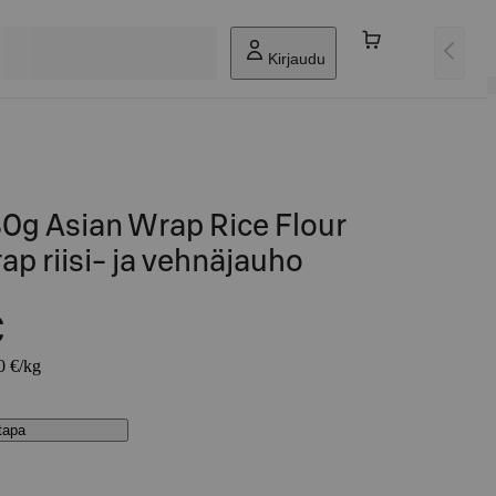
Kirjaudu
0g Asian Wrap Rice Flour
ap riisi- ja vehnäjauho
€
0 €/kg
stapa