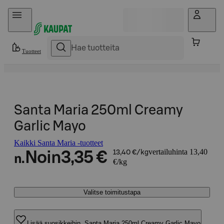
Hyppää sisältöön
Tuotteet
Santa Maria 250ml Creamy
Garlic Mayo
Kaikki Santa Maria -tuotteet
vertailuhinta 13,40
Noin
3,35 €
13,40 €/kg
n.
€/kg
Valitse toimitustapa
Lisää suosikkeihin, Santa Maria 250ml Creamy Garlic Mayo