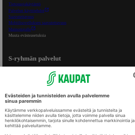
Tietosuojakäytäntö
Palvelun käyttöehdot
Saavutettavuus
Mobiilisovelluksen saavutettavuus
Mainostajalle
Muuta evästeasetuksia
S-ryhmän palvelut
S-ryhmä
Asiakasomistajuus
Yhteishyvä Ruoka -sovellus
S-ostoslista -sovellus
Prisma.fi
Sokos.fi
S-Pankki
Yhteishyvä
Sokos Hotels