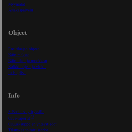
Myymälät
Asiakaspalvelu
Ohjeet
Ensitilaajan ohjeet
Näin maksat
Näin tilaat ja muokkaat
Kaikki ohjeet ja vinkit
In English
Info
S-Business yrityksille
Oiva-raportit
Osuuskauppojen yhteystiedot
Tilaus- ja toimitusehdot