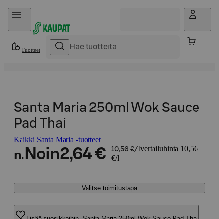
Hyppää sisältöön
Tuotteet
Santa Maria 250ml Wok Sauce
Pad Thai
Kaikki Santa Maria -tuotteet
vertailuhinta 10,56
Noin
2,64 €
10,56 €/l
n.
€/l
Valitse toimitustapa
Lisää suosikkeihin, Santa Maria 250ml Wok Sauce Pad Thai