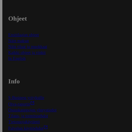
Ohjeet
Ensitilaajan ohjeet
Näin maksat
Näin tilaat ja muokkaat
Kaikki ohjeet ja vinkit
In English
Info
S-Business yrityksille
Oiva-raportit
Osuuskauppojen yhteystiedot
Tilaus- ja toimitusehdot
Tietosuojakäytäntö
Palvelun käyttöehdot