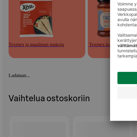
Texmex ja maailman makuja
Texmex-kastikkeet
Ladataan...
Vaihtelua ostoskoriin
Ohita listaus