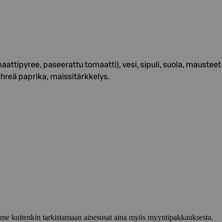
ipyree, paseerattu tomaatti), vesi, sipuli, suola, mausteet ja 
ihreä paprika, maissitärkkelys.
lemme kuitenkin tarkistamaan ainesosat aina myös myyntipakkauksesta.