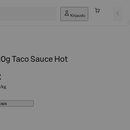
Kirjaudu
20g Taco Sauce Hot
€
€/kg
stapa