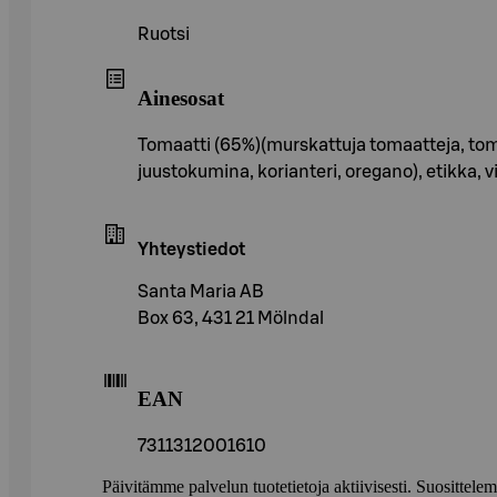
Ruotsi
Ainesosat
Tomaatti (65%)(murskattuja tomaatteja, tomaatt
juustokumina, korianteri, oregano), etikka, v
Yhteystiedot
Santa Maria AB
Box 63, 431 21 Mölndal
EAN
7311312001610
Päivitämme palvelun tuotetietoja aktiivisesti. Suositte