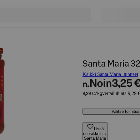
Santa Maria 3
Kaikki Santa Maria -tuotteet
Noin
3,25 
n.
vertailuhinta 9,29 
9,29 €/kg
Valitse toimitu
Lisää
suosikkeihin,
Santa Maria