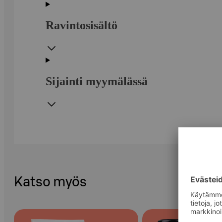
Ravintosisältö
Sijainti myymälässä
Katso myös