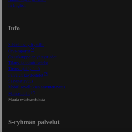
In English
Info
S-Business yrityksille
Oiva-raportit
Osuuskauppojen yhteystiedot
Tilaus- ja toimitusehdot
Tietosuojakäytäntö
Palvelun käyttöehdot
Saavutettavuus
Mobiilisovelluksen saavutettavuus
Mainostajalle
Muuta evästeasetuksia
S-ryhmän palvelut