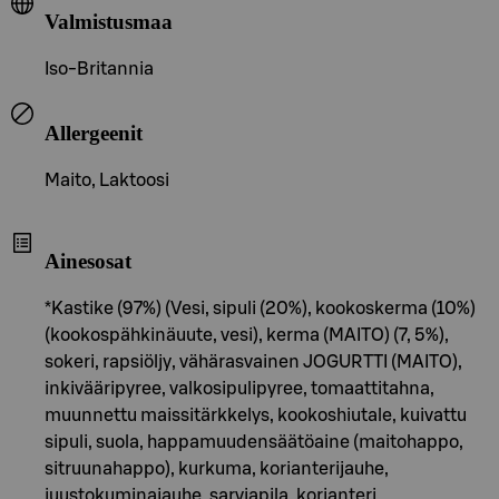
Valmistusmaa
Iso-Britannia
Allergeenit
Maito, Laktoosi
Ainesosat
*Kastike (97%) (Vesi, sipuli (20%), kookoskerma (10%)
(kookospähkinäuute, vesi), kerma (MAITO) (7, 5%),
sokeri, rapsiöljy, vähärasvainen JOGURTTI (MAITO),
inkivääripyree, valkosipulipyree, tomaattitahna,
muunnettu maissitärkkelys, kookoshiutale, kuivattu
sipuli, suola, happamuudensäätöaine (maitohappo,
sitruunahappo), kurkuma, korianterijauhe,
juustokuminajauhe, sarviapila, korianteri,