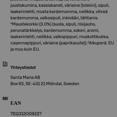
juustokumina, kassiakaneli, väriaine (luteiini), sipuli,
laakerinlehti, musta kardemumma, neilikka, vihreä
kardemumma, valkosipuli, inkivääri, tähtianis.
*Maustekorkki (3.0%) (suola, sipuli, riisijauho,
perunatärkkelys, kardemumma, sokeri, aromi,
laakerinlehti, neilikka, valkopippuri, muskottikukka,
cayennepippuri, väriaine (paprikauute)).*Alkuperä: EU
ja muu kuin EU.
Yhteystiedot
Santa Maria AB
Box 63, SE-431 21 Mölndal, Sweden
EAN
7311312009227