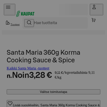
Hyppää sisältöön
Tuotteet
Santa Maria 360g Korma
Cooking Sauce & Spice
Kaikki Santa Maria -tuotteet
vertailuhinta 9,11
Noin
3,28 €
9,11 €/kg
n.
€/kg
Valitse toimitustapa
Lisää suosikkeihin, Santa Maria 360g Korma Cooking Sauce &