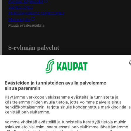
Palvelun käyttöehdot
Saavutettavuus
Mobiilisovelluksen saavutettavuus
Mainostajalle
Muuta evästeasetuksia
S-ryhmän palvelut
S-ryhmä
Asiakasomistajuus
Yhteishyvä Ruoka -sovellus
S-ostoslista -sovellus
Prisma.fi
Sokos.fi
S-Pankki
Yhteishyvä
Sokos Hotels
Raflaamo