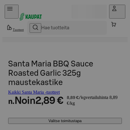
Hyppää sisältöön
Tuotteet
Santa Maria BBQ Sauce
Roasted Garlic 325g
maustekastike
Kaikki Santa Maria -tuotteet
vertailuhinta 8,89
Noin
2,89 €
8,89 €/kg
n.
€/kg
Valitse toimitustapa