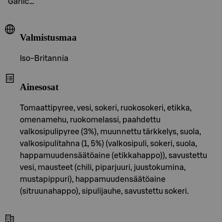
Garlic…
Valmistusmaa
Iso-Britannia
Ainesosat
Tomaattipyree, vesi, sokeri, ruokosokeri, etikka,
omenamehu, ruokomelassi, paahdettu
valkosipulipyree (3%), muunnettu tärkkelys, suola,
valkosipulitahna (1, 5%) (valkosipuli, sokeri, suola,
happamuudensäätöaine (etikkahappo)), savustettu
vesi, mausteet (chili, piparjuuri, juustokumina,
mustapippuri), happamuudensäätöaine
(sitruunahappo), sipulijauhe, savustettu sokeri.