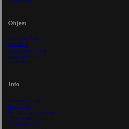
Asiakaspalvelu
Ohjeet
Ensitilaajan ohjeet
Näin maksat
Näin tilaat ja muokkaat
Kaikki ohjeet ja vinkit
In English
Info
S-Business yrityksille
Oiva-raportit
Osuuskauppojen yhteystiedot
Tilaus- ja toimitusehdot
Tietosuojakäytäntö