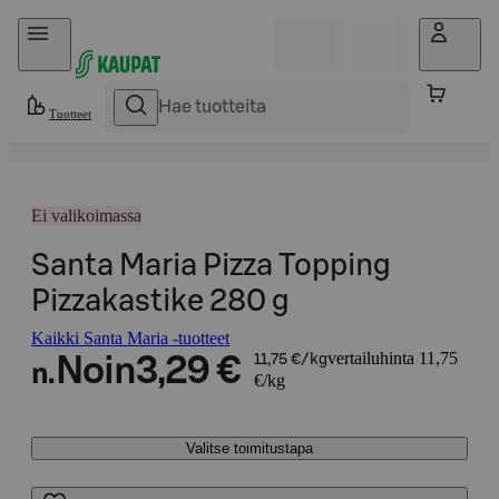
Hyppää sisältöön
Tuotteet
Ei valikoimassa
Santa Maria Pizza Topping
Pizzakastike 280 g
Kaikki Santa Maria -tuotteet
vertailuhinta 11,75
Noin
3,29 €
11,75 €/kg
n.
€/kg
Valitse toimitustapa