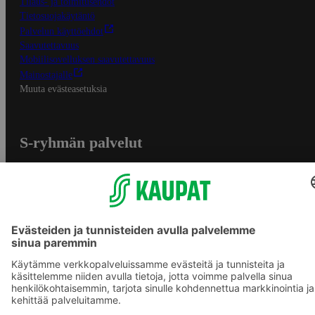
Tilaus- ja toimitusehdot
Tietosuojakäytäntö
Palvelun käyttöehdot
Saavutettavuus
Mobiilisovelluksen saavutettavuus
Mainostajalle
Muuta evästeasetuksia
S-ryhmän palvelut
S-ryhmä
Asiakasomistajuus
Yhteishyvä Ruoka -sovellus
S-ostoslista -sovellus
Prisma.fi
Sokos.fi
S-Pankki
Yhteishyvä
Sokos Hotels