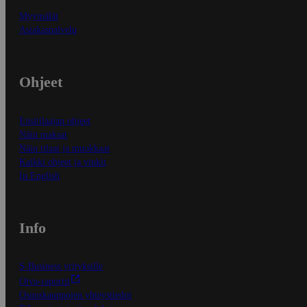
Myymälät
Asiakaspalvelu
Ohjeet
Ensitilaajan ohjeet
Näin maksat
Näin tilaat ja muokkaat
Kaikki ohjeet ja vinkit
In English
Info
S-Business yrityksille
Oiva-raportit
Osuuskauppojen yhteystiedot