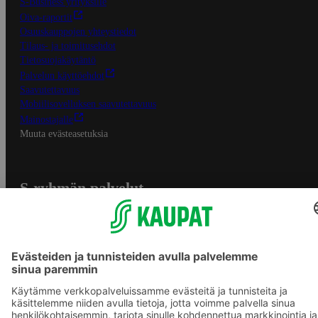
S-Business yrityksille
Oiva-raportit
Osuuskauppojen yhteystiedot
Tilaus- ja toimitusehdot
Tietosuojakäytäntö
Palvelun käyttöehdot
Saavutettavuus
Mobiilisovelluksen saavutettavuus
Mainostajalle
Muuta evästeasetuksia
S-ryhmän palvelut
S-ryhmä
Asiakasomistajuus
Yhteishyvä Ruoka -sovellus
S-ostoslista -sovellus
Prisma.fi
Sokos.fi