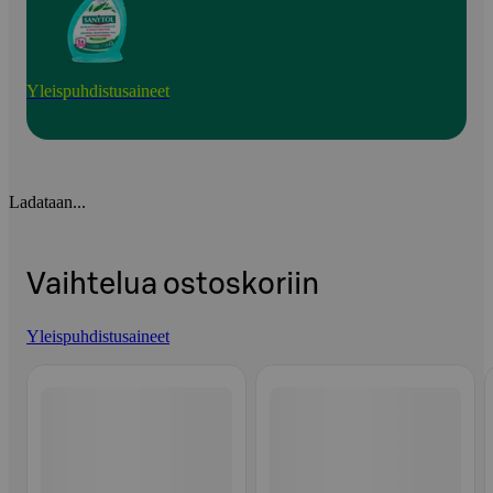
Yleispuhdistusaineet
Ladataan...
Vaihtelua ostoskoriin
Yleispuhdistusaineet
Ohita listaus