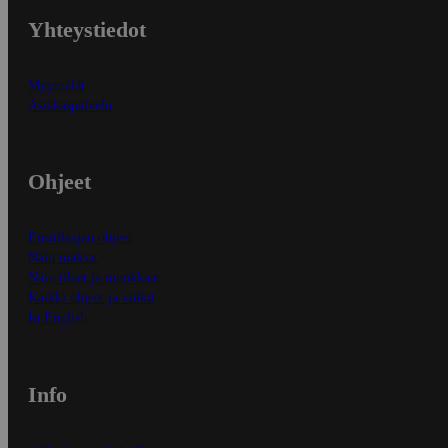
Yhteystiedot
Myymälät
Asiakaspalvelu
Ohjeet
Ensitilaajan ohjeet
Näin maksat
Näin tilaat ja muokkaat
Kaikki ohjeet ja vinkit
In English
Info