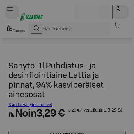
Hyppää sisältöön
Tuotteet
Sanytol 1l Puhdistus- ja
desinfiointiaine Lattia ja
pinnat, 94% kasviperäiset
ainesosat
Kaikki Sanytol-tuotteet
vertailuhinta 3,29 €/l
Noin
3,29 €
3,29 €/l
n.