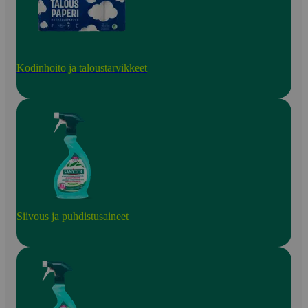
Kodinhoito ja taloustarvikkeet
Siivous ja puhdistusaineet