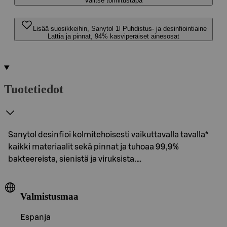
Valitse toimitustapa
Lisää suosikkeihin, Sanytol 1l Puhdistus- ja desinfiointiaine
Lattia ja pinnat, 94% kasviperäiset ainesosat
Tuotetiedot
Sanytol desinfioi kolmitehoisesti vaikuttavalla tavalla*
kaikki materiaalit sekä pinnat ja tuhoaa 99,9%
bakteereista, sienistä ja viruksista.…
Valmistusmaa
Espanja