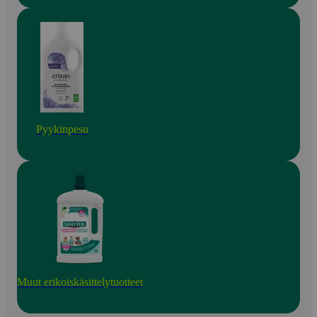
Pyykinpesu
Muut erikoiskäsittelytuotteet