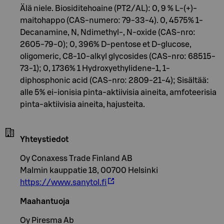
Älä niele. Biosiditehoaine (PT2/AL): 0, 9 % L-(+)-
maitohappo (CAS-numero: 79-33-4). 0, 4575% 1-
Decanamine, N, Ndimethyl-, N-oxide (CAS-nro:
2605-79-0); 0, 396% D-pentose et D-glucose,
oligomeric, C8-10-alkyl glycosides (CAS-nro: 68515-
73-1); 0, 1736% 1 Hydroxyethylidene-1, 1-
diphosphonic acid (CAS-nro: 2809-21-4); Sisältää:
alle 5% ei-ionisia pinta-aktiivisia aineita, amfoteerisia
pinta-aktiivisia aineita, hajusteita.
Yhteystiedot
Oy Conaxess Trade Finland AB
Malmin kauppatie 18, 00700 Helsinki
https://www.sanytol.fi
Maahantuoja
Oy Piresma Ab