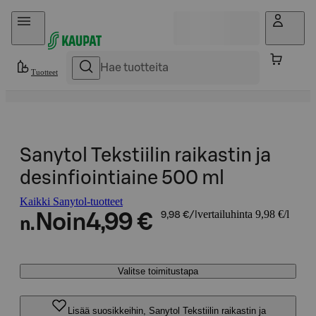
Hyppää sisältöön
Tuotteet
Sanytol Tekstiilin raikastin ja
desinfiointiaine 500 ml
Kaikki Sanytol-tuotteet
vertailuhinta 9,98 €/l
Noin
4,99 €
9,98 €/l
n.
Valitse toimitustapa
Lisää suosikkeihin, Sanytol Tekstiilin raikastin ja