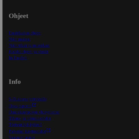
Ohjeet
Ensitilaajan ohjeet
Näin maksat
Näin tilaat ja muokkaat
Kaikki ohjeet ja vinkit
In English
Info
S-Business yrityksille
Oiva-raportit
Osuuskauppojen yhteystiedot
Tilaus- ja toimitusehdot
Tietosuojakäytäntö
Palvelun käyttöehdot
Saavutettavuus