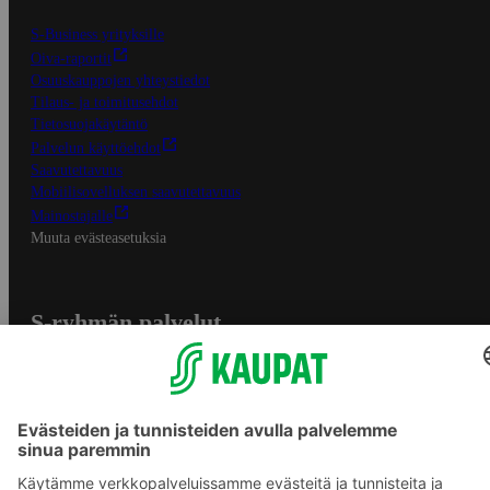
S-Business yrityksille
Oiva-raportit
Osuuskauppojen yhteystiedot
Tilaus- ja toimitusehdot
Tietosuojakäytäntö
Palvelun käyttöehdot
Saavutettavuus
Mobiilisovelluksen saavutettavuus
Mainostajalle
Muuta evästeasetuksia
S-ryhmän palvelut
S-ryhmä
Asiakasomistajuus
Yhteishyvä Ruoka -sovellus
S-ostoslista -sovellus
Prisma.fi