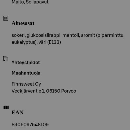
Maito, Soijapavut
Ainesosat
sokeri, glukoosisiirappi, mentoli, aromit (piparminttu,
eukalyptus), väri (E133)
Yhteystiedot
Maahantuoja
Finnsweet Oy
Veckjärventie 1, 06150 Porvoo
EAN
8906097548109