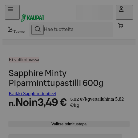
Hyppää sisältöön
Tuotteet
Ei valikoimassa
Sapphire Minty
Piparminttupastilli 600g
Kaikki Sapphire-tuotteet
vertailuhinta 5,82
Noin
3,49 €
5,82 €/kg
n.
€/kg
Valitse toimitustapa