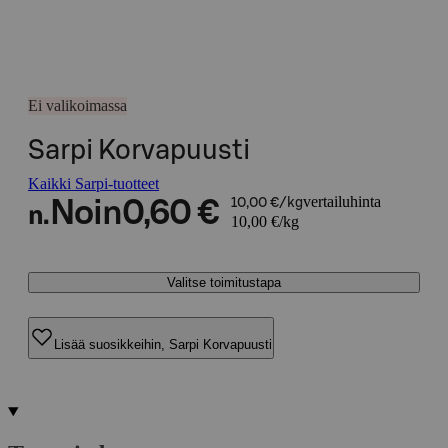
Ei valikoimassa
Sarpi Korvapuusti
Kaikki Sarpi-tuotteet
vertailuhinta
Noin
0,60 €
10,00 €/kg
n.
10,00 €/kg
Valitse toimitustapa
Lisää suosikkeihin, Sarpi Korvapuusti