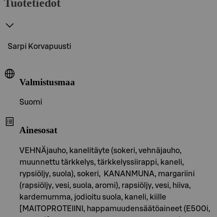
Tuotetiedot
Sarpi Korvapuusti
Valmistusmaa
Suomi
Ainesosat
VEHNÄjauho, kanelitäyte (sokeri, vehnäjauho,
muunnettu tärkkelys, tärkkelyssiirappi, kaneli,
rypsiöljy, suola), sokeri, KANANMUNA, margariini
(rapsiöljy, vesi, suola, aromi), rapsiöljy, vesi, hiiva,
kardemumma, jodioitu suola, kaneli, kiille
[MAITOPROTEIINI, happamuudensäätöaineet (E500i,