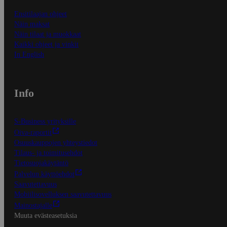
Ensitilaajan ohjeet
Näin maksat
Näin tilaat ja muokkaat
Kaikki ohjeet ja vinkit
In English
Info
S-Business yrityksille
Oiva-raportit
Osuuskauppojen yhteystiedot
Tilaus- ja toimitusehdot
Tietosuojakäytäntö
Palvelun käyttöehdot
Saavutettavuus
Mobiilisovelluksen saavutettavuus
Mainostajalle
Muuta evästeasetuksia