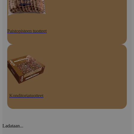
Paistopisteen tuotteet
Konditoriatuotteet
Ladataan...