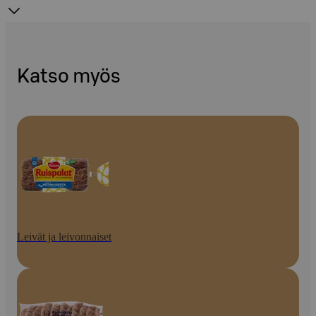
Katso myös
Leivät ja leivonnaiset