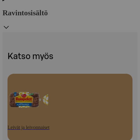
Ravintosisältö
Katso myös
Leivät ja leivonnaiset