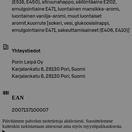
(E516, E450), sitruunahappo, säilöntäaine E202,
emulgointiaine E471, luontainen mansikka-aromi,
luontainen vanilja-aromi, muut luontaiset
aromit.kuorrute [sokeri, vesi, glukoosisiirappi,
emulgointiaine E471, sakeuttamisaineet (E406, E410)]
Yhteystiedot
Porin Leipä Oy
Karjalankatu 8, 28130 Pori, Suomi
Karjalankatu 8, 28130 Pori, Suomi
EAN
2007137100007
Päivitämme palvelun tuotetietoja aktiivisesti. Suosittelemme
kuitenkin tarkistamaan ainesosat aina myös myyntipakkauksesta.