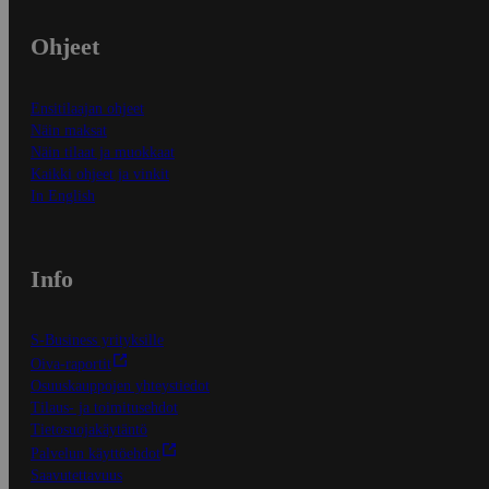
Ohjeet
Ensitilaajan ohjeet
Näin maksat
Näin tilaat ja muokkaat
Kaikki ohjeet ja vinkit
In English
Info
S-Business yrityksille
Oiva-raportit
Osuuskauppojen yhteystiedot
Tilaus- ja toimitusehdot
Tietosuojakäytäntö
Palvelun käyttöehdot
Saavutettavuus