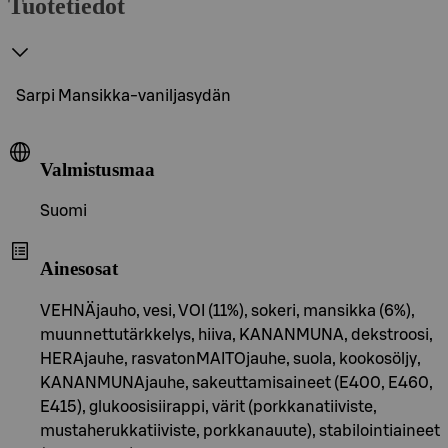
Tuotetiedot
Sarpi Mansikka-vaniljasydän
Valmistusmaa
Suomi
Ainesosat
VEHNÄjauho, vesi, VOI (11%), sokeri, mansikka (6%),
muunnettutärkkelys, hiiva, KANANMUNA, dekstroosi,
HERAjauhe, rasvatonMAITOjauhe, suola, kookosöljy,
KANANMUNAjauhe, sakeuttamisaineet (E400, E460,
E415), glukoosisiirappi, värit (porkkanatiiviste,
mustaherukkatiiviste, porkkanauute), stabilointiaineet