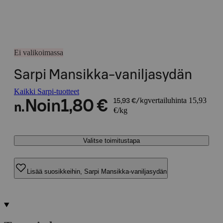
Ei valikoimassa
Sarpi Mansikka-vaniljasydän
Kaikki Sarpi-tuotteet
vertailuhinta 15,93
Noin
1,80 €
15,93 €/kg
n.
€/kg
Valitse toimitustapa
Lisää suosikkeihin, Sarpi Mansikka-vaniljasydän