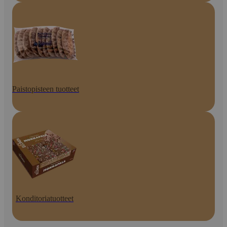
Paistopisteen tuotteet
Konditoriatuotteet