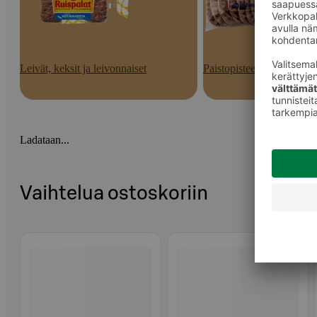
Leivät, keksit ja leivonnaiset
Paistopisteen tuotteet
Ladataan...
Vaihtelua ostoskoriin
Ohita listaus