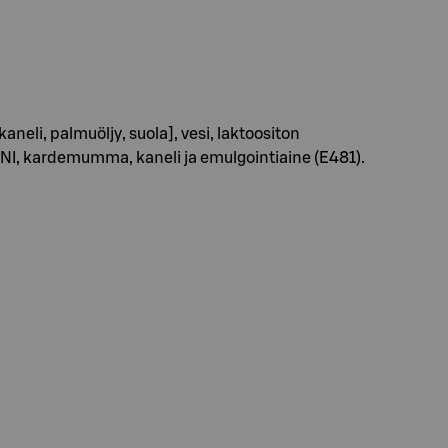
eli, palmuöljy, suola], vesi, laktoositon
IINI, kardemumma, kaneli ja emulgointiaine (E481).