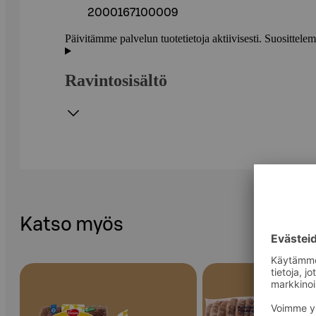
2000167100009
Päivitämme palvelun tuotetietoja aktiivisesti. Suositte
Ravintosisältö
Katso myös