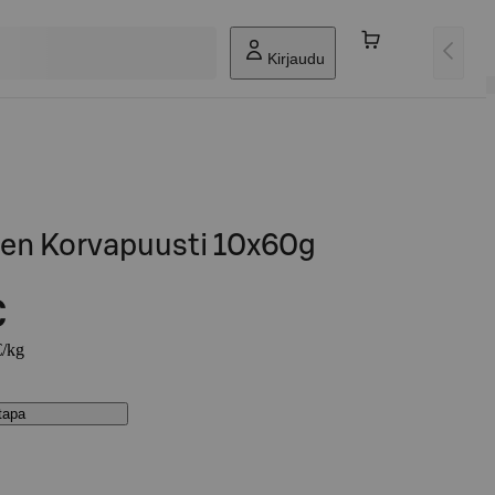
Kirjaudu
nen Korvapuusti 10x60g
€
€/kg
stapa