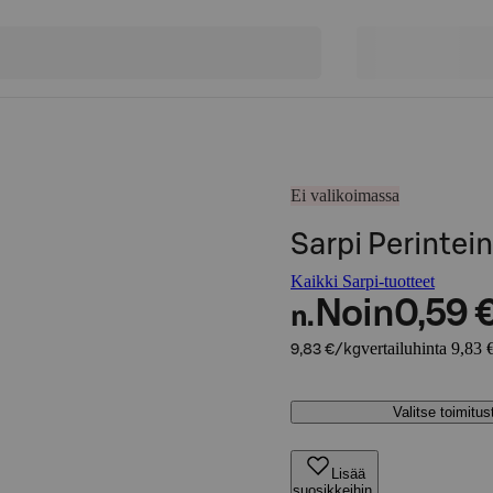
Ei valikoimassa
Sarpi Perintei
Kaikki Sarpi-tuotteet
Noin
0,59 
n.
vertailuhinta 9,83 
9,83 €/kg
Valitse toimitu
Lisää
suosikkeihin,