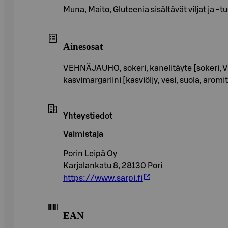
Muna, Maito, Gluteenia sisältävät viljat ja -t
Ainesosat
VEHNÄJAUHO, sokeri, kanelitäyte [sokeri, VE
kasvimargariini [kasviöljy, vesi, suola, aro
Yhteystiedot
Valmistaja
Porin Leipä Oy
Karjalankatu 8, 28130 Pori
https://www.sarpi.fi
EAN