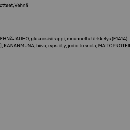
uotteet, Vehnä
HNÄJAUHO, glukoosisiirappi, muunneltu tärkkelys (E1414), kan
mit], KANANMUNA, hiiva, rypsiöljy, jodioitu suola, MAITOPROTE