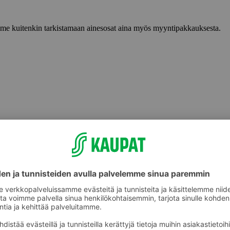
lemme kuitenkin tarkistamaan ainesosat aina myös myyntipakkauksesta.