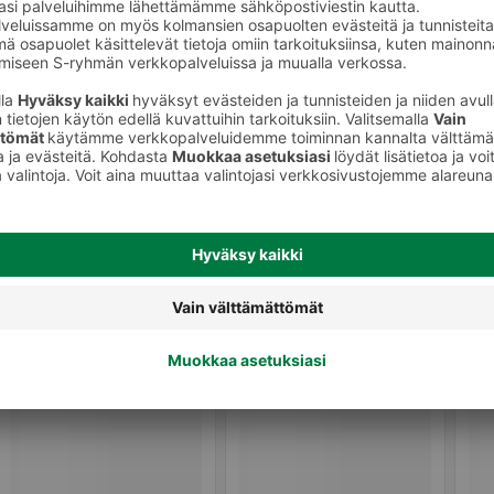
Makeat leivonnaiset