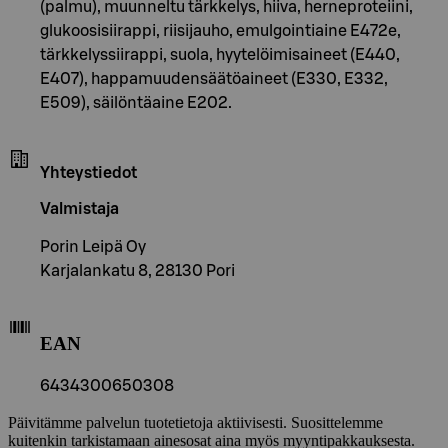
(palmu), muunneltu tärkkelys, hiiva, herneproteiini,
glukoosisiirappi, riisijauho, emulgointiaine E472e,
tärkkelyssiirappi, suola, hyytelöimisaineet (E440,
E407), happamuudensäätöaineet (E330, E332,
E509), säilöntäaine E202.
Yhteystiedot
Valmistaja
Porin Leipä Oy
Karjalankatu 8, 28130 Pori
EAN
6434300650308
Päivitämme palvelun tuotetietoja aktiivisesti. Suosittelemme
kuitenkin tarkistamaan ainesosat aina myös myyntipakkauksesta.