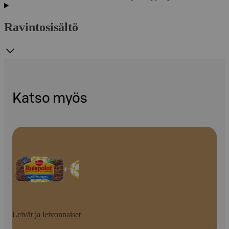
Ravintosisältö
Katso myös
Leivät ja leivonnaiset