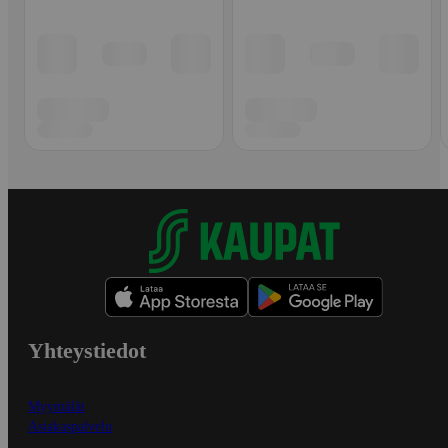
Yhteystiedot
Myymälät
Asiakaspalvelu