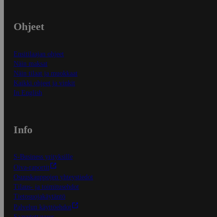
Ohjeet
Ensitilaajan ohjeet
Näin maksat
Näin tilaat ja muokkaat
Kaikki ohjeet ja vinkit
In English
Info
S-Business yrityksille
Oiva-raportit
Osuuskauppojen yhteystiedot
Tilaus- ja toimitusehdot
Tietosuojakäytäntö
Palvelun käyttöehdot
Saavutettavuus