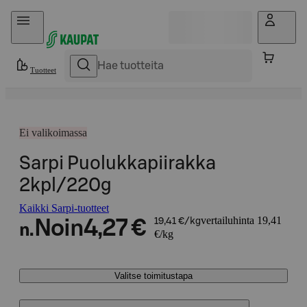
Hyppää sisältöön
Tuotteet
Ei valikoimassa
Sarpi Puolukkapiirakka
2kpl/220g
Kaikki Sarpi-tuotteet
vertailuhinta 19,41
Noin
4,27 €
19,41 €/kg
n.
€/kg
Valitse toimitustapa