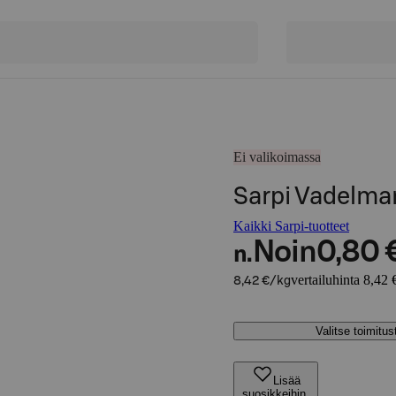
Ei valikoimassa
Sarpi Vadelm
Kaikki Sarpi-tuotteet
Noin
0,80 
n.
vertailuhinta 8,42 
8,42 €/kg
Valitse toimitu
Lisää
suosikkeihin,