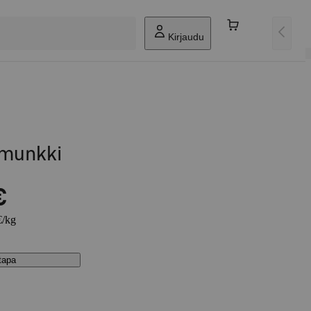
Kirjaudu
amunkki
€
€/kg
stapa