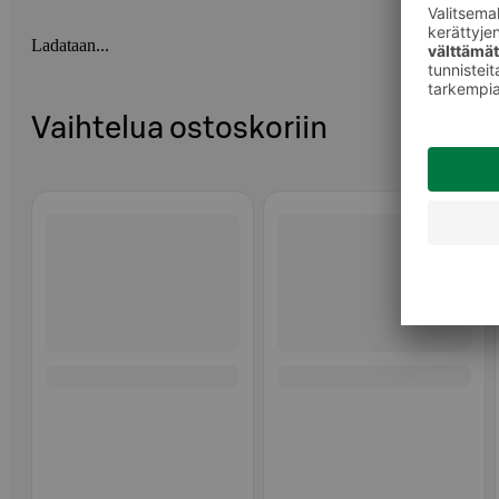
Ladataan...
Vaihtelua ostoskoriin
Ohita listaus