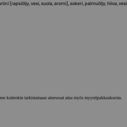
ni [rapsiöljy, vesi, suola, aromi], sokeri, palmuöljy, hiiva, ves
lemme kuitenkin tarkistamaan ainesosat aina myös myyntipakkauksesta.