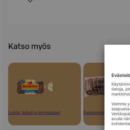
Katso myös
Leivät, keksit ja leivonnaiset
Paistopisteen tuotteet