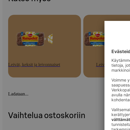
Leivät, keksit ja leivonnaiset
Leivät
Ladataan...
Vaihtelua ostoskoriin