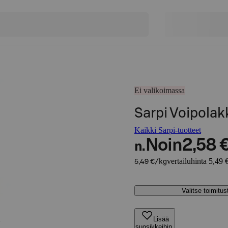
Ei valikoimassa
Sarpi Voipolak
Kaikki Sarpi-tuotteet
Noin
2,58 
n.
vertailuhinta 5,49 
5,49 €/kg
Valitse toimitu
Lisää
suosikkeihin,