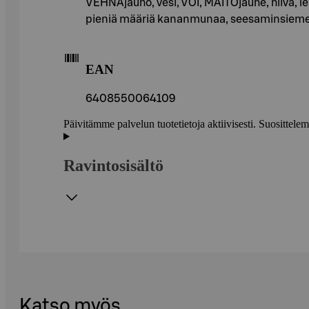
VEHNÄjauho, vesi, VOI, MAITOjauhe, hiiva, lei
pieniä määriä kananmunaa, seesaminsiement
EAN
6408550064109
Päivitämme palvelun tuotetietoja aktiivisesti. Suositte
Ravintosisältö
Katso myös