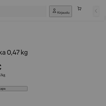
Kirjaudu
ka 0,47 kg
€
€/kg
stapa