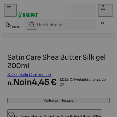
Hyppää sisältöön
Tuotteet
Satin Care Shea Butter Silk gel
200ml
Kaikki Satin Care -tuotteet
vertailuhinta 22,25
Noin
4,45 €
22,25 €/l
n.
€/l
Valitse toimitustapa
Lisää suosikkeihin, Satin Care Shea Butter Silk gel 200ml