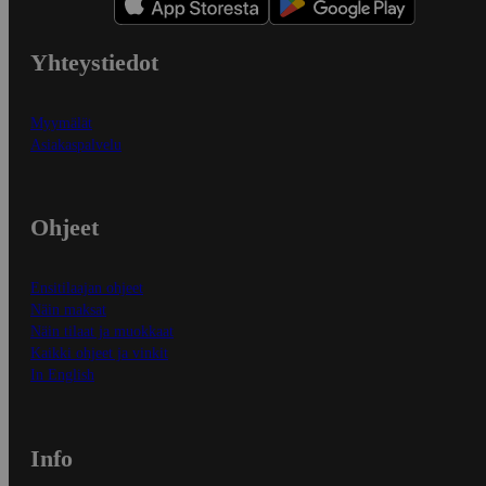
Yhteystiedot
Myymälät
Asiakaspalvelu
Ohjeet
Ensitilaajan ohjeet
Näin maksat
Näin tilaat ja muokkaat
Kaikki ohjeet ja vinkit
In English
Info