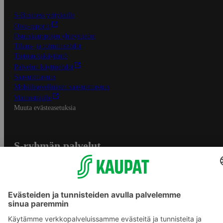
S-Business yrityksille
Oiva-raportit
Osuuskauppojen yhteystiedot
Tilaus- ja toimitusehdot
Tietosuojakäytäntö
Palvelun käyttöehdot
Saavutettavuus
Mobiilisovelluksen saavutettavuus
Mainostajalle
Muuta evästeasetuksia
S-ryhmän palvelut
S-ryhmä
Asiakasomistajuus
Yhteishyvä Ruoka -sovellus
S-ostoslista -sovellus
Prisma.fi