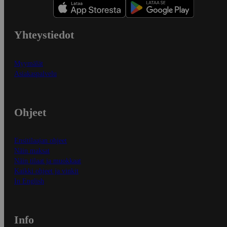
Yhteystiedot
Myymälät
Asiakaspalvelu
Ohjeet
Ensitilaajan ohjeet
Näin maksat
Näin tilaat ja muokkaat
Kaikki ohjeet ja vinkit
In English
Info