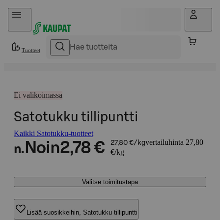
Hyppää sisältöön
Tuotteet
Ei valikoimassa
Satotukku tillipuntti
Kaikki Satotukku-tuotteet
vertailuhinta 27,80
Noin
2,78 €
27,80 €/kg
n.
€/kg
Valitse toimitustapa
Lisää suosikkeihin, Satotukku tillipuntti