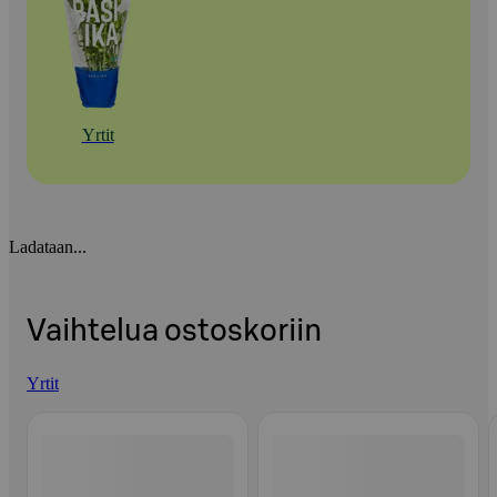
Yrtit
Ladataan...
Vaihtelua ostoskoriin
Yrtit
Ohita listaus