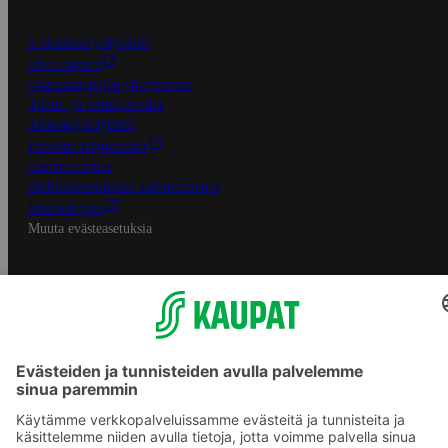
S-Business yrityksille
Oiva-raportit
Osuuskauppojen yhteystiedot
Tilaus- ja toimitusehdot
Tietosuojakäytäntö
Palvelun käyttöehdot
Saavutettavuus
Mobiilisovelluksen saavutettavuus
Mainostajalle
Muuta evästeasetuksia
S-ryhmän palvelut
S-ryhmä
Asiakasomistajuus
Yhteishyvä Ruoka -sovellus
S-ostoslista -sovellus