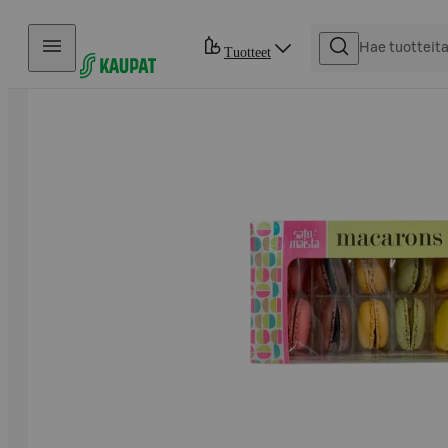
Hyppää sisältöön
Tuotteet