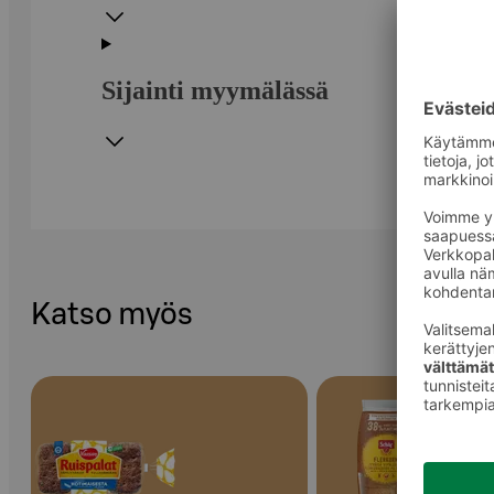
Sijainti myymälässä
Katso myös