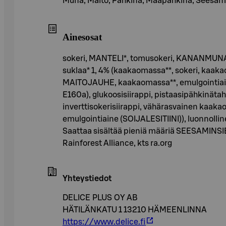
Muna, Maito, Pähkinä, Maapähkinä, Seesami
Ainesosat
sokeri, MANTELI*, tomusokeri, KANANMUNAN 
suklaa* 1, 4% (kaakaomassa**, sokeri, kaakao
MAITOJAUHE, kaakaomassa**, emulgointiaine
E160a), glukoosisiirappi, pistaasipähkin
inverttisokerisiirappi, vähärasvainen kaakao
emulgointiaine (SOIJALESITIINI)), luonnollin
Saattaa sisältää pieniä määriä SEESAMINSI
Rainforest Alliance, kts ra.org
Yhteystiedot
DELICE PLUS OY AB
HÄTILÄNKATU 1 13210 HÄMEENLINNA
https://www.delice.fi