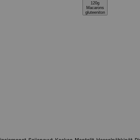
120g
Macarons
gluteeniton