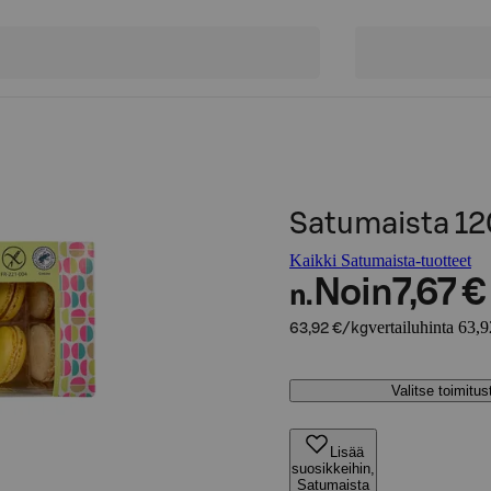
Satumaista 12
Kaikki Satumaista-tuotteet
Noin
7,67 €
n.
vertailuhinta 63,
63,92 €/kg
Valitse toimitu
Lisää
suosikkeihin,
Satumaista