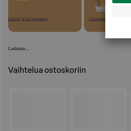
Leivät ja leivonnaiset
Gluteenittomat
Ladataan...
Vaihtelua ostoskoriin
Ohita listaus