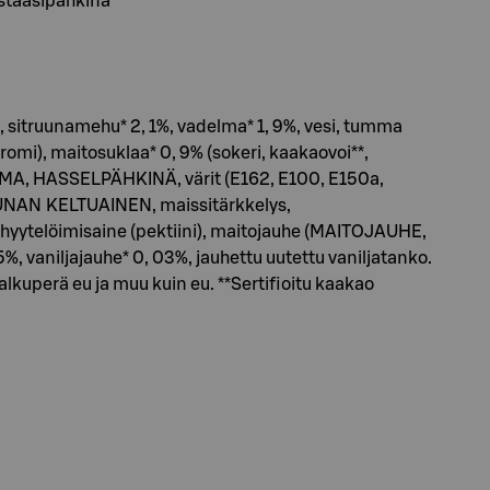
istaasipähkinä
sitruunamehu* 2, 1%, vadelma* 1, 9%, vesi, tumma
romi), maitosuklaa* 0, 9% (sokeri, kaakaovoi**,
RMA, HASSELPÄHKINÄ, värit (E162, E100, E150a,
MUNAN KELTUAINEN, maissitärkkelys,
), hyytelöimisaine (pektiini), maitojauhe (MAITOJAUHE,
%, vaniljajauhe* 0, 03%, jauhettu uutettu vaniljatanko.
perä eu ja muu kuin eu. **Sertifioitu kaakao