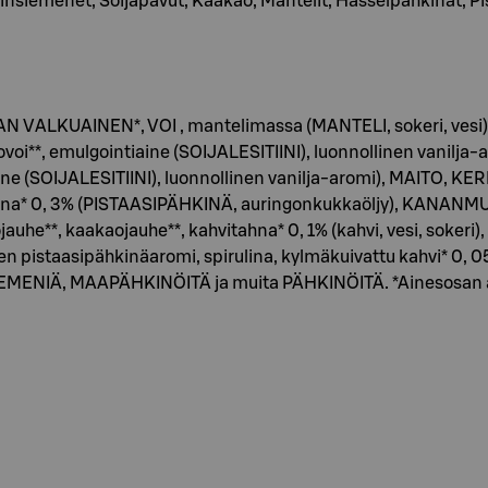
nsiemenet, Soijapavut, Kaakao, Mantelit, Hasselpähkinät, P
VALKUAINEN*, VOI , mantelimassa (MANTELI, sokeri, vesi), 
voi**, emulgointiaine (SOIJALESITIINI), luonnollinen vanilja-a
 (SOIJALESITIINI), luonnollinen vanilja-aromi), MAITO, KE
ätahna* 0, 3% (PISTAASIPÄHKINÄ, auringonkukkaöljy), KANAN
jauhe**, kaakaojauhe**, kahvitahna* 0, 1% (kahvi, vesi, sokeri
en pistaasipähkinäaromi, spirulina, kylmäkuivattu kahvi* 0, 05
EMENIÄ, MAAPÄHKINÖITÄ ja muita PÄHKINÖITÄ. *Ainesosan alku