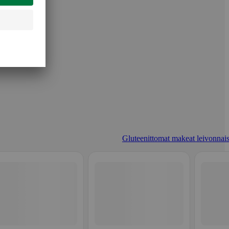
Gluteenittomat makeat leivonnais