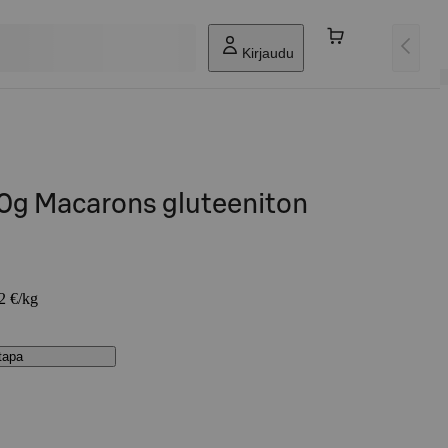
Kirjaudu
0g Macarons gluteeniton
92 €/kg
stapa