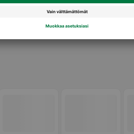
Gluteenittomat makeat leivonnaiset