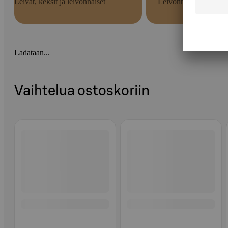
Leivät, keksit ja leivonnaiset
Leivonnaiset
Ladataan...
Vaihtelua ostoskoriin
Ohita listaus