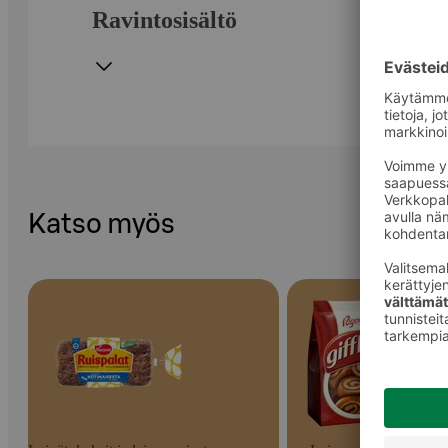
Ravintosisältö
Katso myös