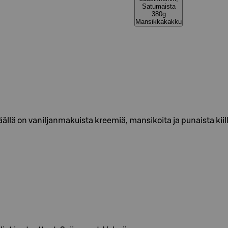
Satumaista
380g
Mansikkakakku
llä on vaniljanmakuista kreemiä, mansikoita ja punaista kiill