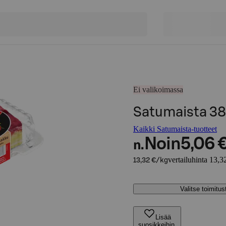
Ei valikoimassa
Satumaista 3
Kaikki Satumaista-tuotteet
Noin
5,06 
n.
vertailuhinta 13,3
13,32 €/kg
Valitse toimitu
Lisää
suosikkeihin,