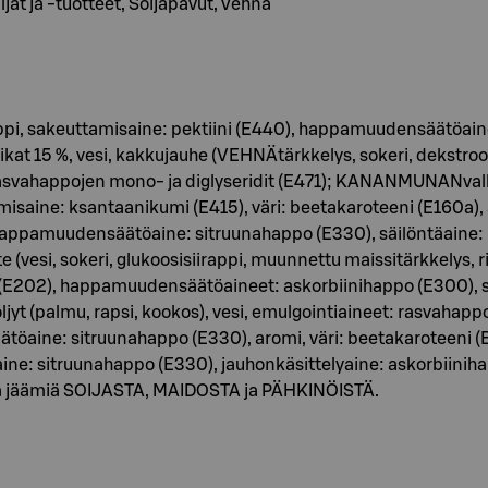
ljat ja -tuotteet, Soijapavut, Vehnä
irappi, sakeuttamisaine: pektiini (E440), happamuudensäätöain
ikat 15 %, vesi, kakkujauhe (VEHNÄtärkkelys, sokeri, dekstro
 rasvahappojen mono- ja diglyseridit (E471); KANANMUNANvalku
misaine: ksantaanikumi (E415), väri: beetakaroteeni (E160a
i, happamuudensäätöaine: sitruunahappo (E330), säilöntäaine:
i, sokeri, glukoosisiirappi, muunnettu maissitärkkelys, rii
ti (E202), happamuudensäätöaineet: askorbiinihappo (E300), s
öljyt (palmu, rapsi, kookos), vesi, emulgointiaineet: rasvahap
töaine: sitruunahappo (E330), aromi, väri: beetakaroteeni (E1
ne: sitruunahappo (E330), jauhonkäsittelyaine: askorbiiniha
tää jäämiä SOIJASTA, MAIDOSTA ja PÄHKINÖISTÄ.