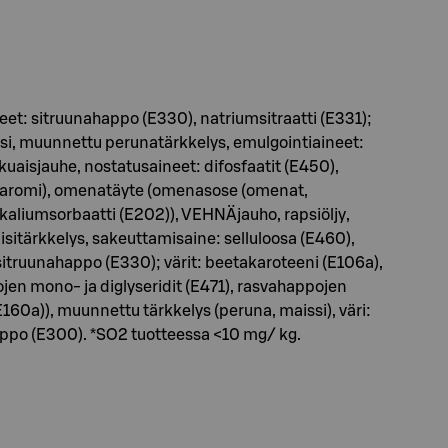
eet: sitruunahappo (E330), natriumsitraatti (E331);
osi, muunnettu perunatärkkelys, emulgointiaineet:
aisjauhe, nostatusaineet: difosfaatit (E450),
), aromi), omenatäyte (omenasose (omenat,
 kaliumsorbaatti (E202)), VEHNÄjauho, rapsiöljy,
sitärkkelys, sakeuttamisaine: selluloosa (E460),
itruunahappo (E330); värit: beetakaroteeni (E106a),
pojen mono- ja diglyseridit (E471), rasvahappojen
60a)), muunnettu tärkkelys (peruna, maissi), väri:
ppo (E300). *SO2 tuotteessa <10 mg/ kg.