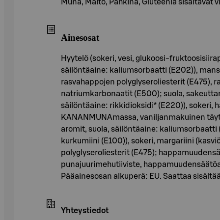
Muna, Maito, Pähkinä, Gluteenia sisältävät vi
Ainesosat
Hyytelö (sokeri, vesi, glukoosi-fruktoosisi
säilöntäaine: kaliumsorbaatti (E202)), mans
rasvahappojen polyglyseroliesterit (E475),
natriumkarbonaatit (E500); suola, sakeutta
säilöntäaine: rikkidioksidi* (E220)), soker
KANANMUNAmassa, vaniljanmakuinen täyte (ves
aromit, suola, säilöntäaine: kaliumsorbaat
kurkumiini (E100)), sokeri, margariini (kasvi
polyglyseroliesterit (E475); happamuudensää
punajuurimehutiiviste, happamuudensäätöai
Pääainesosan alkuperä: EU. Saattaa sisäl
Yhteystiedot