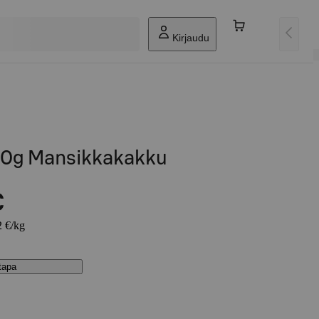
Kirjaudu
80g Mansikkakakku
€
2 €/kg
stapa