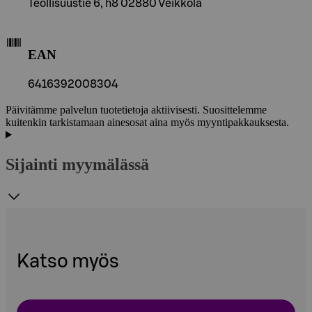
Teollisuustie 6, h8 02880 Veikkola
EAN
6416392008304
Päivitämme palvelun tuotetietoja aktiivisesti. Suosittelemme
kuitenkin tarkistamaan ainesosat aina myös myyntipakkauksesta.
Sijainti myymälässä
Katso myös