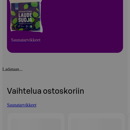
Saunatarvikkeet
Ladataan...
Vaihtelua ostoskoriin
Saunatarvikkeet
Ohita listaus