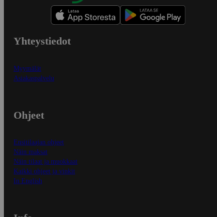
Yhteystiedot
Myymälät
Asiakaspalvelu
Ohjeet
Ensitilaajan ohjeet
Näin maksat
Näin tilaat ja muokkaat
Kaikki ohjeet ja vinkit
In English