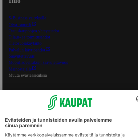
Info
S-Business yrityksille
Oiva-raportit
Osuuskauppojen yhteystiedot
Tilaus- ja toimitusehdot
Tietosuojakäytäntö
Palvelun käyttöehdot
Saavutettavuus
Mobiilisovelluksen saavutettavuus
Mainostajalle
Muuta evästeasetuksia
S-ryhmän palvelut
S-ryhmä
Asiakasomistajuus
Yhteishyvä Ruoka -sovellus
S-ostoslista -sovellus