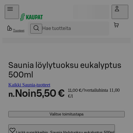
Hyppää sisältöön
Tuotteet
Saunia löylytuoksu eukalyptus
500ml
Kaikki Saunia-tuotteet
vertailuhinta 11,00
Noin
5,50 €
11,00 €/l
n.
€/l
Valitse toimitustapa
Lisää suosikkeihin, Saunia löylytuoksu eukalyptus 500ml