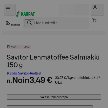
Hyppää sisältöön
Tuotteet
Ei valikoimassa
Savitor Lehmätoffee Salmiakki
150 g
Kaikki Savitor-tuotteet
vertailuhinta 23,27
Noin
3,49 €
23,27 €/kg
n.
€/kg
Valitse toimitustapa