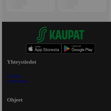
Yhteystiedot
Myymälät
Asiakaspalvelu
Ohjeet