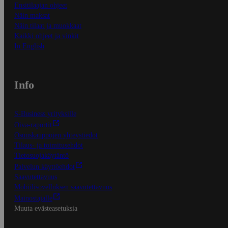
Ensitilaajan ohjeet
Näin maksat
Näin tilaat ja muokkaat
Kaikki ohjeet ja vinkit
In English
Info
S-Business yrityksille
Oiva-raportit
Osuuskauppojen yhteystiedot
Tilaus- ja toimitusehdot
Tietosuojakäytäntö
Palvelun käyttöehdot
Saavutettavuus
Mobiilisovelluksen saavutettavuus
Mainostajalle
Muuta evästeasetuksia