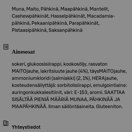
Muna, Maito, Pähkinä, Maapähkinä, Mantelit,
Cashewpähkinät, Hasselpähkinät, Macadamia-
pähkinä, Pekaanipähkinä, Parapähkinät,
Pistaasipähkinä, Saksanpähkinä
Ainesosat
sokeri, glukoosisiirappi, kookosöljy, rasvaton
MAITOjauhe, lakritsiuute jauhe (4%), täysMAITOjauhe,
ammoniumkloridi (salmiakki) (2, 1%), HERAjauhe,
kosteudensäilyttäjä: sorbitolisiirappi, emulgointiaine:
auringonkukkalesitiinit, väri: E-153, aromi. SAATTAA
SISÄLTÄÄ PIENIÄ MÄÄRIÄ MUNAA, PÄHKINÄÄ JA
MAAPÄHKINÄÄ. Ilman säilöntäaineita. Gluteeniton.
Yhteystiedot