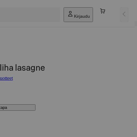
Kirjaudu
liha lasagne
uotteet
stapa