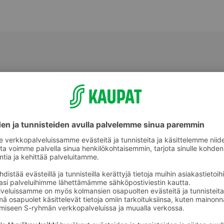
Valmiit ateriat ja aterian osat