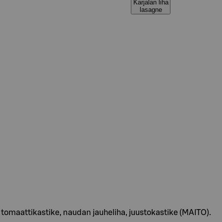
Karjalan liha
lasagne
tomaattikastike, naudan jauheliha, juustokastike (MAITO).