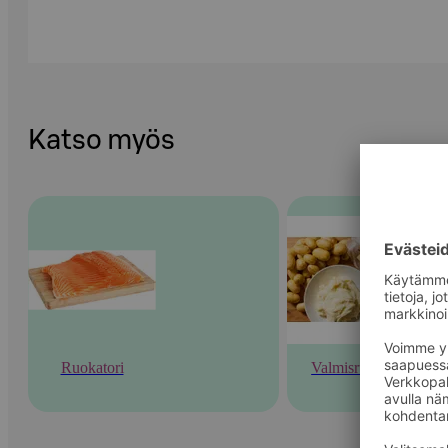
Katso myös
Ruokatori
Valmisruoka