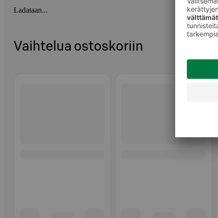
Ladataan...
Vaihtelua ostoskoriin
Ohita listaus