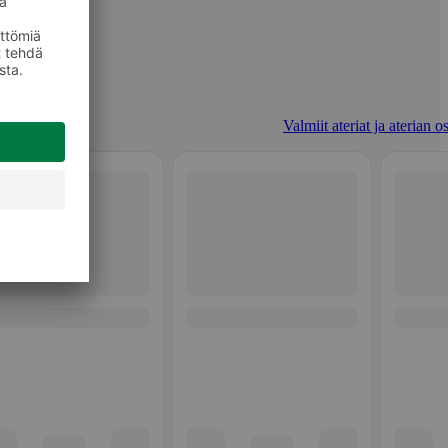
Valmiit ateriat ja aterian o