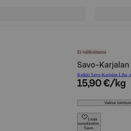
Ei valikoimassa
Savo-Karjalan 
Kaikki Savo-Karjalan Liha -t
15,90 €/kg
Valitse toimitu
Lisää
suosikkeihin,
Savo-