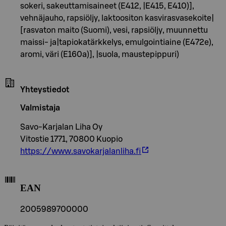
sokeri, sakeuttamisaineet (E412, |E415, E410)],
vehnäjauho, rapsiöljy, laktoositon kasvirasvasekoite|
[rasvaton maito (Suomi), vesi, rapsiöljy, muunnettu
maissi- ja|tapiokatärkkelys, emulgointiaine (E472e),
aromi, väri (E160a)], |suola, maustepippuri)
Yhteystiedot
Valmistaja
Savo-Karjalan Liha Oy
Vitostie 1771, 70800 Kuopio
https://www.savokarjalanliha.fi
EAN
2005989700000