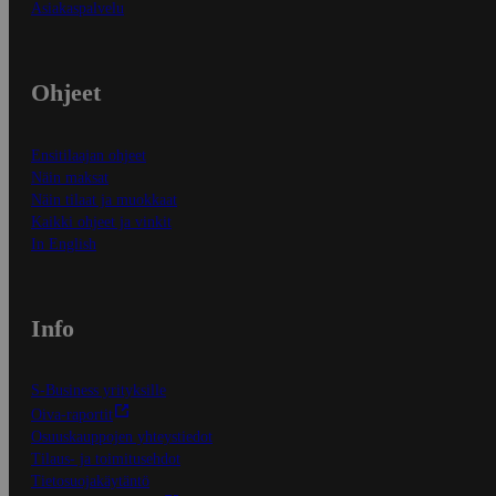
Asiakaspalvelu
Ohjeet
Ensitilaajan ohjeet
Näin maksat
Näin tilaat ja muokkaat
Kaikki ohjeet ja vinkit
In English
Info
S-Business yrityksille
Oiva-raportit
Osuuskauppojen yhteystiedot
Tilaus- ja toimitusehdot
Tietosuojakäytäntö