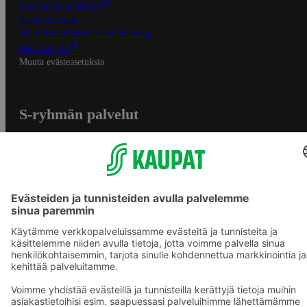
Palvelun käyttöehdot
Saavutettavuus
Mobiilisovelluksen saavutettavuus
Mainostajalle
Muuta evästeasetuksia
S-ryhmän palvelut
S-ryhmä
Asiakasomistajuus
Yhteishyvä Ruoka -sovellus
S-ostoslista -sovellus
Prisma.fi
Sokos.fi
S-Pankki
Yhteishyvä
Sokos Hotels
Raflaamo