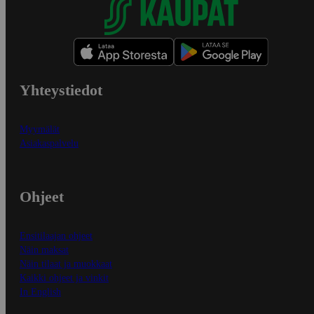
Yhteystiedot
Myymälät
Asiakaspalvelu
Ohjeet
Ensitilaajan ohjeet
Näin maksat
Näin tilaat ja muokkaat
Kaikki ohjeet ja vinkit
In English