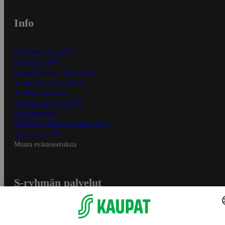
Info
S-Business yrityksille
Oiva-raportit
Osuuskauppojen yhteystiedot
Tilaus- ja toimitusehdot
Tietosuojakäytäntö
Palvelun käyttöehdot
Saavutettavuus
Mobiilisovelluksen saavutettavuus
Mainostajalle
Muuta evästeasetuksia
S-ryhmän palvelut
S-ryhmä
Asiakasomistajuus