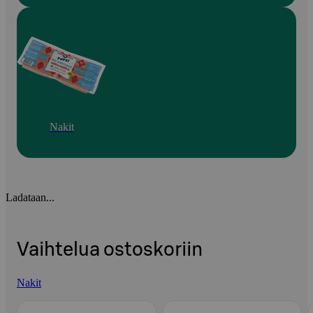
Nakit
Ladataan...
Vaihtelua ostoskoriin
Nakit
Ohita listaus