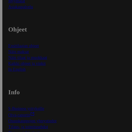
Myymälät
Asiakaspalvelu
Ohjeet
Ensitilaajan ohjeet
Näin maksat
Näin tilaat ja muokkaat
Kaikki ohjeet ja vinkit
In English
Info
S-Business yrityksille
Oiva-raportit
Osuuskauppojen yhteystiedot
Tilaus- ja toimitusehdot