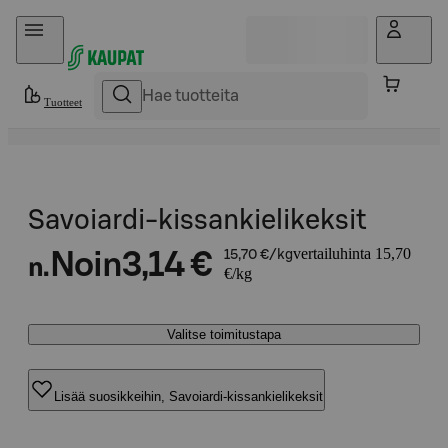
Hyppää sisältöön
Tuotteet
Savoiardi-kissankielikeksit
vertailuhinta 15,70
Noin
3,14 €
15,70 €/kg
n.
€/kg
Valitse toimitustapa
Lisää suosikkeihin, Savoiardi-kissankielikeksit