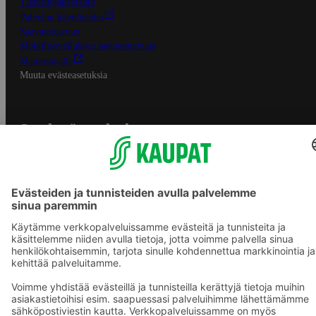
Tietosuojakäytäntö
Palvelun käyttöehdot
Saavutettavuus
Mobiilisovelluksen saavutettavuus
Mainostajalle
Muuta evästeasetuksia
S-ryhmän palvelut
S-ryhmä
Asiakasomistajuus
Yhteishyvä Ruoka -sovellus
S-ostoslista -sovellus
Prisma.fi
Sokos.fi
S-Pankki
Yhteishyvä
Sokos Hotels
Raflaamo