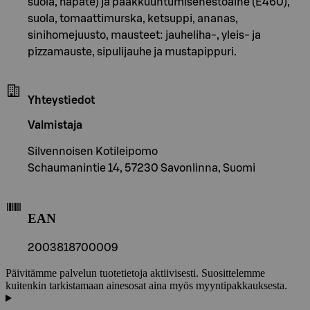
suola, hapate) ja paakkuuntumisenestoaine (E460),
suola, tomaattimurska, ketsuppi, ananas,
sinihomejuusto, mausteet: jauheliha-, yleis- ja
pizzamauste, sipulijauhe ja mustapippuri.
Yhteystiedot
Valmistaja
Silvennoisen Kotileipomo
Schaumanintie 14, 57230 Savonlinna, Suomi
EAN
2003818700009
Päivitämme palvelun tuotetietoja aktiivisesti. Suosittelemme
kuitenkin tarkistamaan ainesosat aina myös myyntipakkauksesta.