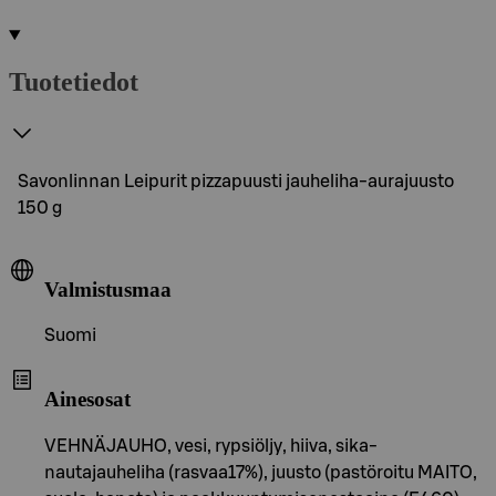
Tuotetiedot
Savonlinnan Leipurit pizzapuusti jauheliha-aurajuusto
150 g
Valmistusmaa
Suomi
Ainesosat
VEHNÄJAUHO, vesi, rypsiöljy, hiiva, sika-
nautajauheliha (rasvaa17%), juusto (pastöroitu MAITO,