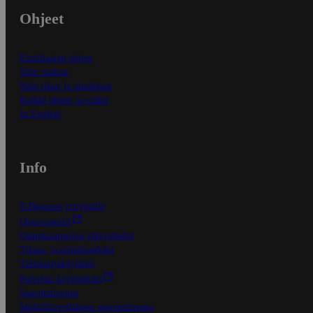
Ohjeet
Ensitilaajan ohjeet
Näin maksat
Näin tilaat ja muokkaat
Kaikki ohjeet ja vinkit
In English
Info
S-Business yrityksille
Oiva-raportit
Osuuskauppojen yhteystiedot
Tilaus- ja toimitusehdot
Tietosuojakäytäntö
Palvelun käyttöehdot
Saavutettavuus
Mobiilisovelluksen saavutettavuus