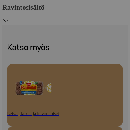
Ravintosisältö
Katso myös
Leivät, keksit ja leivonnaiset