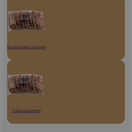
Paistopisteen tuotteet
Välipalatuotteet