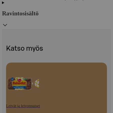
Ravintosisältö
Katso myös
Leivät ja leivonnaiset