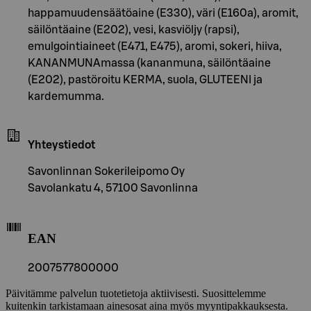
happamuudensäätöaine (E330), väri (E160a), aromit,
säilöntäaine (E202), vesi, kasviöljy (rapsi),
emulgointiaineet (E471, E475), aromi, sokeri, hiiva,
KANANMUNAmassa (kananmuna, säilöntäaine
(E202), pastöroitu KERMA, suola, GLUTEENI ja
kardemumma.
Yhteystiedot
Savonlinnan Sokerileipomo Oy
Savolankatu 4, 57100 Savonlinna
EAN
2007577800000
Päivitämme palvelun tuotetietoja aktiivisesti. Suosittelemme
kuitenkin tarkistamaan ainesosat aina myös myyntipakkauksesta.