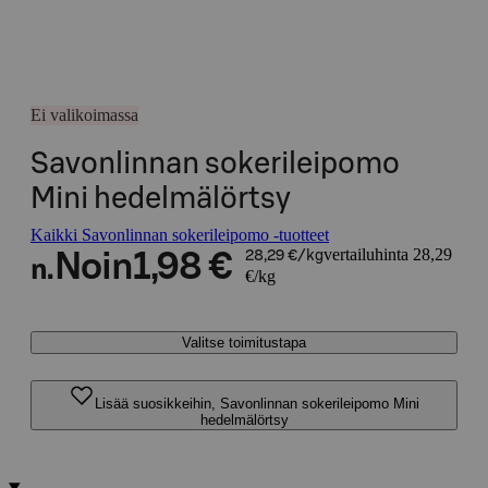
Ei valikoimassa
Savonlinnan sokerileipomo
Mini hedelmälörtsy
Kaikki Savonlinnan sokerileipomo -tuotteet
vertailuhinta 28,29
Noin
1,98 €
28,29 €/kg
n.
€/kg
Valitse toimitustapa
Lisää suosikkeihin, Savonlinnan sokerileipomo Mini
hedelmälörtsy