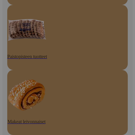
Paistopisteen tuotteet
Makeat leivonnaiset