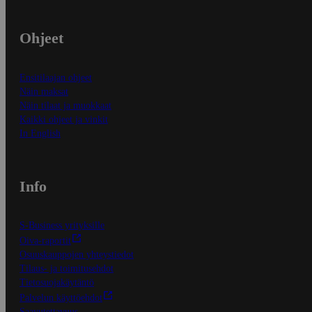
Ohjeet
Ensitilaajan ohjeet
Näin maksat
Näin tilaat ja muokkaat
Kaikki ohjeet ja vinkit
In English
Info
S-Business yrityksille
Oiva-raportit
Osuuskauppojen yhteystiedot
Tilaus- ja toimitusehdot
Tietosuojakäytäntö
Palvelun käyttöehdot
Saavutettavuus