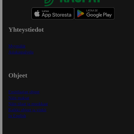
Yhteystiedot
Myymälät
Asiakaspalvelu
Ohjeet
Ensitilaajan ohjeet
Näin maksat
Näin tilaat ja muokkaat
Kaikki ohjeet ja vinkit
In English