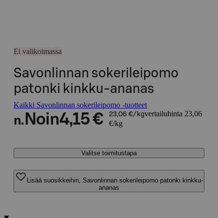
Ei valikoimassa
Savonlinnan sokerileipomo
patonki kinkku-ananas
Kaikki Savonlinnan sokerileipomo -tuotteet
vertailuhinta 23,06
Noin
4,15 €
23,06 €/kg
n.
€/kg
Valitse toimitustapa
Lisää suosikkeihin, Savonlinnan sokerileipomo patonki kinkku-
ananas