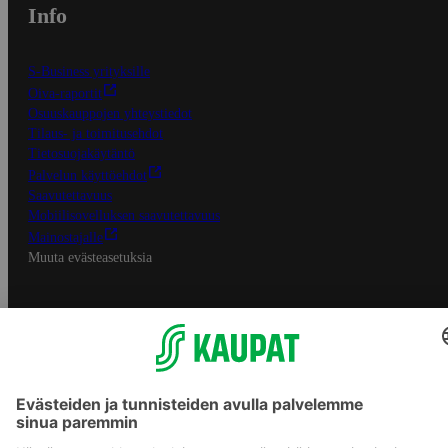
Info
S-Business yrityksille
Oiva-raportit
Osuuskauppojen yhteystiedot
Tilaus- ja toimitusehdot
Tietosuojakäytäntö
Palvelun käyttöehdot
Saavutettavuus
Mobiilisovelluksen saavutettavuus
Mainostajalle
Muuta evästeasetuksia
S-ryhmän palvelut
S-ryhmä
Asiakasomistajuus
Yhteishyvä Ruoka -sovellus