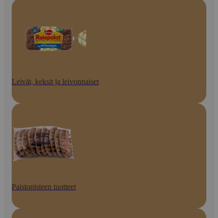
Leivät, keksit ja leivonnaiset
Paistopisteen tuotteet