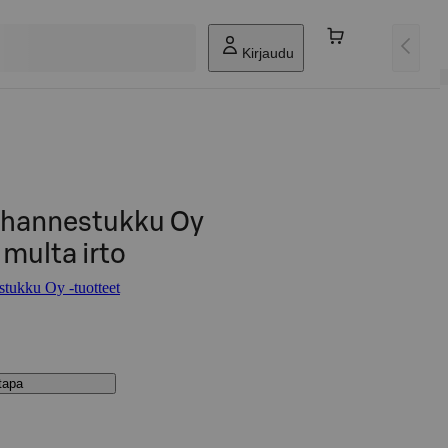
Kirjaudu
ihannestukku Oy
multa irto
tukku Oy -tuotteet
stapa