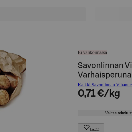
Ei valikoimassa
Savonlinnan V
Varhaisperuna 
Kaikki Savonlinnan Vihannes
0,71 €/kg
Valitse toimitu
Lisää