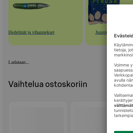
Hedelmät ja vihannekset
Juurekset
Ladataan...
Vaihtelua ostoskoriin
Ohita listaus