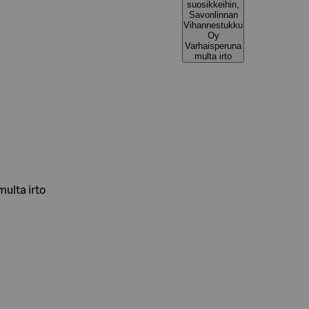
suosikkeihin,
Savonlinnan
Vihannestukku
Oy
Varhaisperuna
multa irto
ulta irto