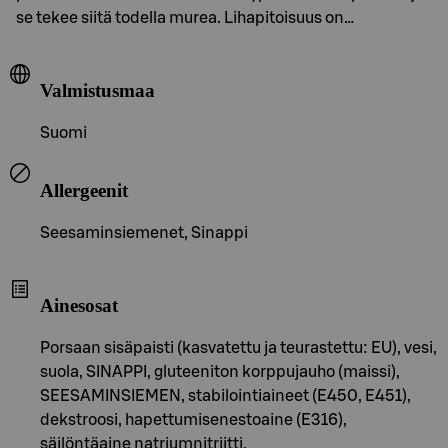
se tekee siitä todella murea. Lihapitoisuus on…
Valmistusmaa
Suomi
Allergeenit
Seesaminsiemenet, Sinappi
Ainesosat
Porsaan sisäpaisti (kasvatettu ja teurastettu: EU), vesi,
suola, SINAPPI, gluteeniton korppujauho (maissi),
SEESAMINSIEMEN, stabilointiaineet (E450, E451),
dekstroosi, hapettumisenestoaine (E316),
säilöntäaine natriumnitriitti.