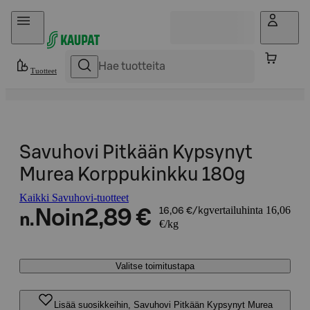
Hyppää sisältöön
Tuotteet
Savuhovi Pitkään Kypsynyt
Murea Korppukinkku 180g
Kaikki Savuhovi-tuotteet
vertailuhinta 16,06
Noin
2,89 €
16,06 €/kg
n.
€/kg
Valitse toimitustapa
Lisää suosikkeihin, Savuhovi Pitkään Kypsynyt Murea