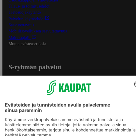
Osuuskauppojen yhteystiedot
Tilaus- ja toimitusehdot
Tietosuojakäytäntö
Palvelun käyttöehdot
Saavutettavuus
Mobiilisovelluksen saavutettavuus
Mainostajalle
Muuta evästeasetuksia
S-ryhmän palvelut
S-ryhmä
Asiakasomistajuus
Yhteishyvä Ruoka -sovellus
S-ostoslista -sovellus
Prisma.fi
Sokos.fi
S-Pankki
Yhteishyvä