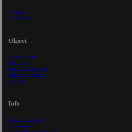
Myymälät
Asiakaspalvelu
Ohjeet
Ensitilaajan ohjeet
Näin maksat
Näin tilaat ja muokkaat
Kaikki ohjeet ja vinkit
In English
Info
S-Business yrityksille
Oiva-raportit