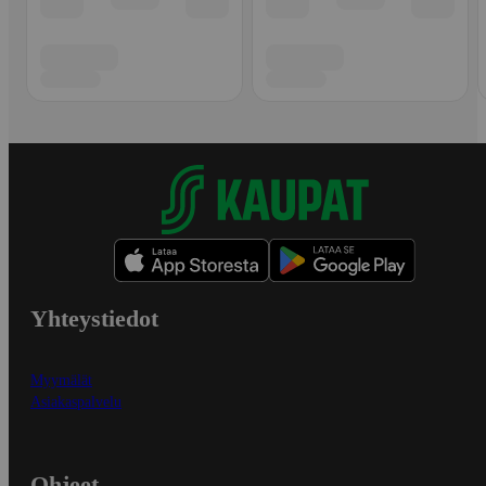
Yhteystiedot
Myymälät
Asiakaspalvelu
Ohjeet