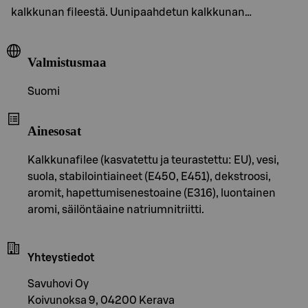
kalkkunan fileestä. Uunipaahdetun kalkkunan…
Valmistusmaa
Suomi
Ainesosat
Kalkkunafilee (kasvatettu ja teurastettu: EU), vesi,
suola, stabilointiaineet (E450, E451), dekstroosi,
aromit, hapettumisenestoaine (E316), luontainen
aromi, säilöntäaine natriumnitriitti.
Yhteystiedot
Savuhovi Oy
Koivunoksa 9, 04200 Kerava