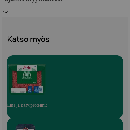
Katso myös
Liha ja kasviproteiinit