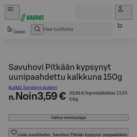
Hyppää sisältöön
Tuotteet
Savuhovi Pitkään kypsynyt
uunipaahdettu kalkkuna 150g
Kaikki Savuhovi-tuotteet
vertailuhinta 23,93
Noin
3,59 €
23,93 €/kg
n.
€/kg
Valitse toimitustapa
Lisää suosikkeihin, Savuhovi Pitkään kypsynyt uunipaahdettu