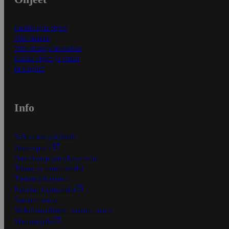
Ensitilaajan ohjeet
Näin maksat
Näin tilaat ja muokkaat
Kaikki ohjeet ja vinkit
In English
Info
S-Business yrityksille
Oiva-raportit
Osuuskauppojen yhteystiedot
Tilaus- ja toimitusehdot
Tietosuojakäytäntö
Palvelun käyttöehdot
Saavutettavuus
Mobiilisovelluksen saavutettavuus
Mainostajalle