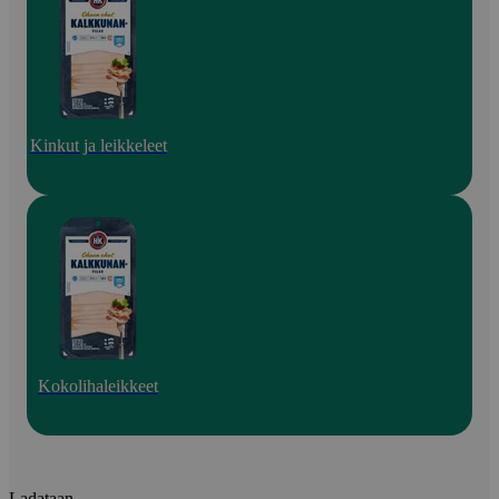
Kinkut ja leikkeleet
Kokolihaleikkeet
Ladataan...