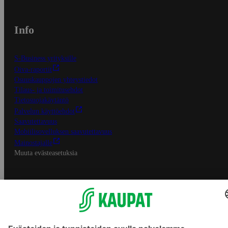
Info
S-Business yrityksille
Oiva-raportit
Osuuskauppojen yhteystiedot
Tilaus- ja toimitusehdot
Tietosuojakäytäntö
Palvelun käyttöehdot
Saavutettavuus
Mobiilisovelluksen saavutettavuus
Mainostajalle
Muuta evästeasetuksia
S-ryhmän palvelut
S-ryhmä