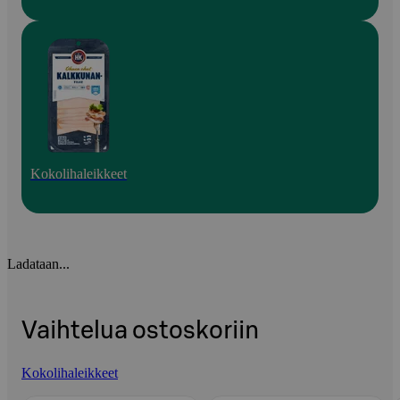
Kokolihaleikkeet
Ladataan...
Vaihtelua ostoskoriin
Kokolihaleikkeet
Ohita listaus