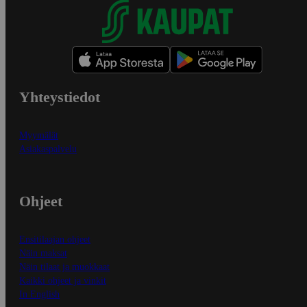
Yhteystiedot
Myymälät
Asiakaspalvelu
Ohjeet
Ensitilaajan ohjeet
Näin maksat
Näin tilaat ja muokkaat
Kaikki ohjeet ja vinkit
In English