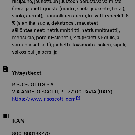
riisijauho, jauhettuun juustoon perustuva valmiste
(hera, jauhettu juusto (maito , suola, juoksete, hera ),
suola, aromit), luonnollinen aromi, kuivattu speck 1, 6
% (sianliha, suola, dekstroosi, mausteet,
säilöntäaineet: natriumnitriitti, natriumnitraatti),
merisuola, porcini-sienet 1, 2 % (Boletus Edulis ja
samanlaiset lajit ), jauhettu täysmaito , sokeri, sipuli,
valkosipuli ja persilja
Yhteystiedot
RISO SCOTTI S.P.A.
VIA ANGELO SCOTTI, 2 - 27100 PAVIA (ITALY)
https://www.risoscotti.com
EAN
8001860183270