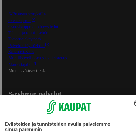
S-Business yrityksille
Oiva-raportit
Osuuskauppojen yhteystiedot
Tilaus- ja toimitusehdot
Tietosuojakäytäntö
Palvelun käyttöehdot
Saavutettavuus
Mobiilisovelluksen saavutettavuus
Mainostajalle
Muuta evästeasetuksia
S-ryhmän palvelut
S-ryhmä
Asiakasomistajuus
Yhteishyvä Ruoka -sovellus
S-ostoslista -sovellus