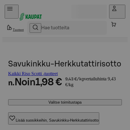
Hyppää sisältöön
Tuotteet
Savukinkku-Herkkutattirisotto
Kaikki Riso Scotti -tuotteet
vertailuhinta 9,43
Noin
1,98 €
9,43 €/kg
n.
€/kg
Valitse toimitustapa
Lisää suosikkeihin, Savukinkku-Herkkutattirisotto