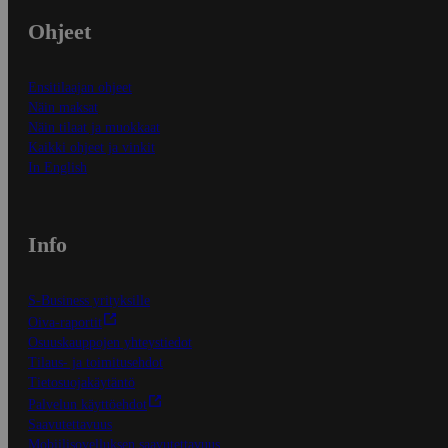
Ohjeet
Ensitilaajan ohjeet
Näin maksat
Näin tilaat ja muokkaat
Kaikki ohjeet ja vinkit
In English
Info
S-Business yrityksille
Oiva-raportit
Osuuskauppojen yhteystiedot
Tilaus- ja toimitusehdot
Tietosuojakäytäntö
Palvelun käyttöehdot
Saavutettavuus
Mobiilisovelluksen saavutettavuus